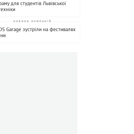
раму для студентів Львівської
техніки
новини компаній
S Garage зустріли на фестивалях
їни