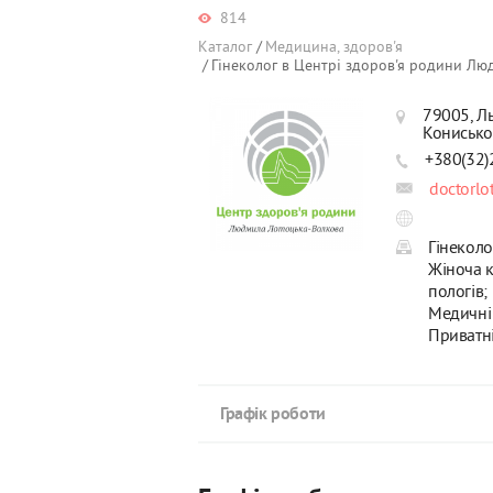
814
Каталог
Медицина, здоров'я
Гінеколог в Центрі здоров'я родини Лю
79005, Л
Кониськог
+380(32)
doctorl
Гінеколо
Жіноча к
пологів;
Медичні 
Приватні
Графік роботи