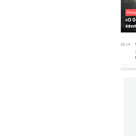
Репо
«О 0
хви
08:19