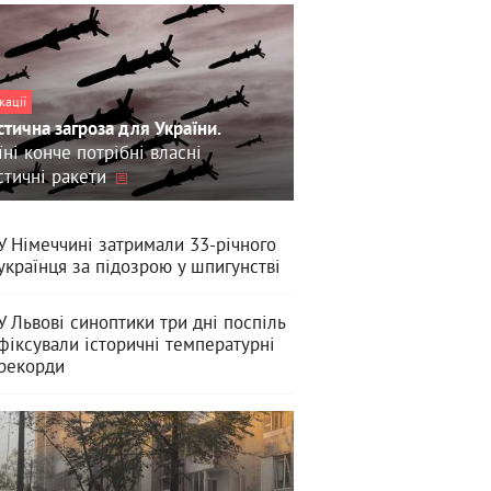
кації
стична загроза для України.
їні конче потрібні власні
стичні ракети
У Німеччині затримали 33-річного
українця за підозрою у шпигунстві
У Львові синоптики три дні поспіль
фіксували історичні температурні
рекорди