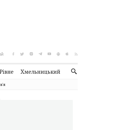
ІЙ
Рівне
Хмельницький
Словко
Культура
вʼя
Рецепти
Здоров'я
Спорт
Краєзнавство
Нерухомість
Домашні тварини