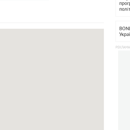
прог
полі
BOND
Укра