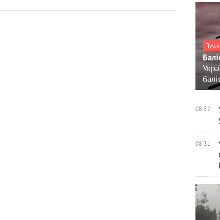
Публі
Балі
Укра
балі
08:57
08:31