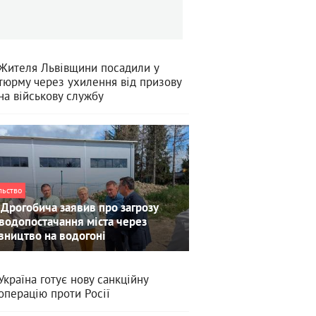
Жителя Львівщини посадили у
тюрму через ухилення від призову
на військову службу
льство
Дрогобича заявив про загрозу
водопостачання міста через
вництво на водогоні
Україна готує нову санкційну
операцію проти Росії