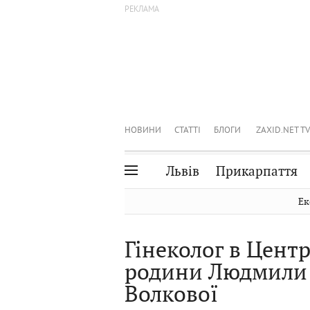
НОВИНИ
СТАТТІ
БЛОГИ
ZAXID.NET TV
Львів
Прикарпаття
Івано-Франківськ
Рівне
Ек
Тернопіль
Львів
Гінеколог в Центр
Волинь
Чернівці
родини Людмили 
Закарпаття
Шептицький
Волкової