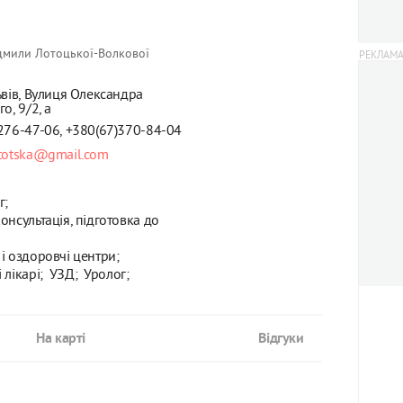
дмили Лотоцької-Волкової
ьвів, Вулиця Олександра
о, 9/2, а
276-47-06, +380(67)370-84-04
ototska@gmail.com
г;
онсультація, підготовка до
і оздоровчі центри;
 лікарі;
УЗД;
Уролог;
На карті
Відгуки