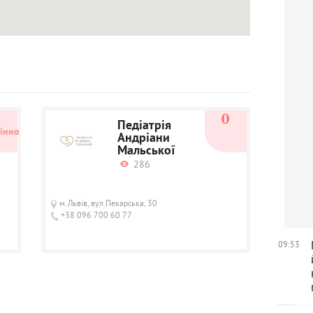
5
0
Педіатрія
інно
Андріани
Мальської
286
м.Львів, вул.Пекарська, 30
+38 096 700 60 77
09:53