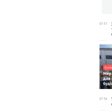
07:57
Суспі
Мер 
для 
буді
07:56