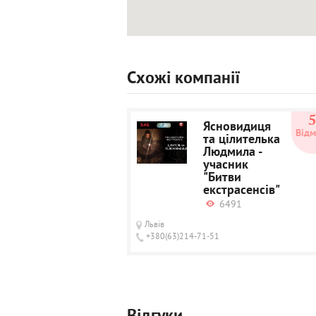
Схожі компанії
Ясновидиця
Відм
та цілителька
Людмила -
учасник
"Битви
екстрасенсів"
6491
Львів
+380(63)214-71-51