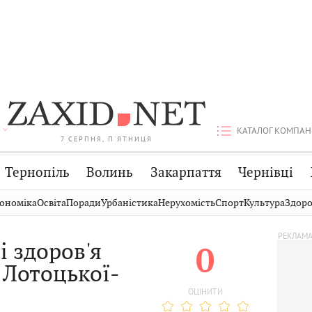
КАТАЛОГ КОМПАН
7 СЕРПНЯ, П'ЯТНИЦЯ
Тернопіль
Волинь
Закарпаття
Чернівці
Стрий
Публікації
Авто
ономіка
Освіта
Поради
Урбаністика
Нерухомість
Спорт
Культура
Здоро
Дрогобич
Світ
Економіка
і здоров'я
0
Хмельницький
Кіно
Дім
Лотоцької-
Вінниця
Фото
Освіта
ОЦІНИТИ