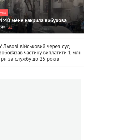
ртаж
4:40 мене накрила вибухова
ля»
У Львові військовий через суд
зобов’язав частину виплатити 1 млн
грн за службу до 25 років