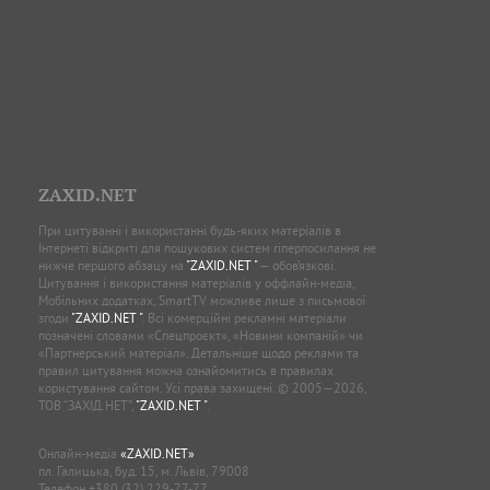
ZAXID.NET
При цитуванні і використанні будь-яких матеріалів в
Інтернеті відкриті для пошукових систем гіперпосилання не
нижче першого абзацу на
"ZAXID.NET "
— обов’язкові.
Цитування і використання матеріалів у оффлайн-медіа,
Мобільних додатках, SmartTV можливе лише з письмової
згоди
"ZAXID.NET "
. Всі комерційні рекламні матеріали
позначені словами «Спецпроєкт», «Новини компаній» чи
«Партнерський матеріал». Детальніше щодо реклами та
правил цитування можна ознайомитись в правилах
користування сайтом. Усі права захищені. © 2005—2026,
ТОВ “ЗАХІД.НЕТ”,
"ZAXID.NET "
.
Онлайн-медіа
«ZAXID.NET»
пл. Галицька, буд. 15, м. Львів, 79008
Телефон
+380 (32) 229-77-77