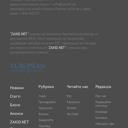
Адреса електронної пошти —
info@zaxid.net
Ідентифікатор онлайн-медіа в Реєстрі суб'єктів у сфері
медіа — R40-06155
"ZAXID.NET "
працює за підтримки Європейського фонду за
демократію (EED). Зміст публікацій не обов’язково
відображає офіційну позицію EED. Інформація чи погляди,
висловлені у публікаціях
"ZAXID.NET "
є виключною
відповідальністю редакції.
Рубрики
Читайте нас
Редакція
Новини
Статті
Львів
Rss
Про нас
Прикарпаття
Facebook
Редакційна
Блоги
політика
Тернопіль
Twitter
Команда
Анонси
Волинь
YouTube
Контакти
Закарпаття
ZAXID.NET
Напишіть нам
Чернівці