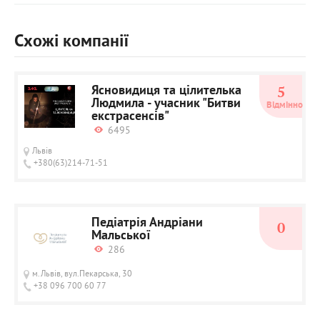
Схожі компанії
Ясновидиця та цілителька
5
Людмила - учасник "Битви
Відмінно
екстрасенсів"
6495
Львів
+380(63)214-71-51
Педіатрія Андріани
0
Мальської
286
м.Львів, вул.Пекарська, 30
+38 096 700 60 77