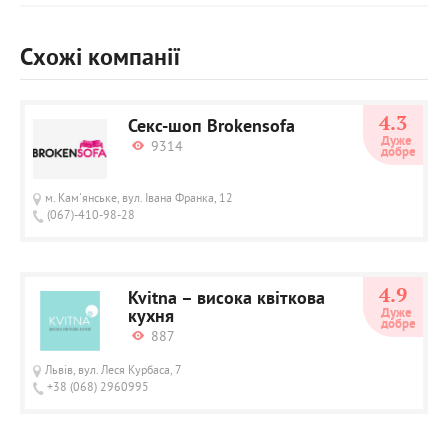
Схожі компанії
4.3
Секс-шоп Brokensofa
Дуже 
9314
добре
м. Кам'янське, вул. Івана Франка, 12
(067)-410-98-28
4.9
Kvitna – висока квіткова
кухня
Дуже 
добре
887
Львів, вул. Леся Курбаса, 7
+38 (068) 2960995