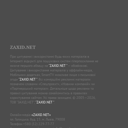
ZAXID.NET
При цитуванні і використанні будь-яких матеріалів в
Інтернеті відкриті для пошукових систем гіперпосилання не
нижче першого абзацу на
"ZAXID.NET "
— обов’язкові.
Цитування і використання матеріалів у оффлайн-медіа,
Мобільних додатках, SmartTV можливе лише з письмової
згоди
"ZAXID.NET "
. Всі комерційні рекламні матеріали
позначені словами «Спецпроєкт», «Новини компаній» чи
«Партнерський матеріал». Детальніше щодо реклами та
правил цитування можна ознайомитись в правилах
користування сайтом. Усі права захищені. © 2005—2026,
ТОВ “ЗАХІД.НЕТ”,
"ZAXID.NET "
.
Онлайн-медіа
«ZAXID.NET»
пл. Галицька, буд. 15, м. Львів, 79008
Телефон
+380 (32) 229-77-77