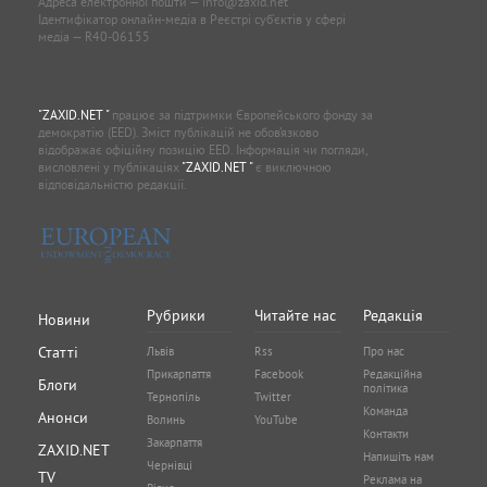
Адреса електронної пошти —
info@zaxid.net
Ідентифікатор онлайн-медіа в Реєстрі суб'єктів у сфері
медіа — R40-06155
"ZAXID.NET "
працює за підтримки Європейського фонду за
демократію (EED). Зміст публікацій не обов’язково
відображає офіційну позицію EED. Інформація чи погляди,
висловлені у публікаціях
"ZAXID.NET "
є виключною
відповідальністю редакції.
Рубрики
Читайте нас
Редакція
Новини
Статті
Львів
Rss
Про нас
Прикарпаття
Facebook
Редакційна
Блоги
політика
Тернопіль
Twitter
Команда
Анонси
Волинь
YouTube
Контакти
Закарпаття
ZAXID.NET
Напишіть нам
Чернівці
TV
Реклама на