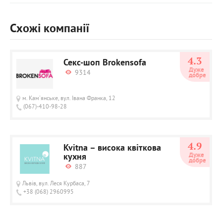
Схожі компанії
4.3
Секс-шоп Brokensofa
Дуже 
9314
добре
м. Кам'янське, вул. Івана Франка, 12
(067)-410-98-28
4.9
Kvitna – висока квіткова
кухня
Дуже 
добре
887
Львів, вул. Леся Курбаса, 7
+38 (068) 2960995