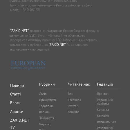
Адреса електронної пошти —
info@zaxid.net
Ідентифікатор онлайн-медіа в Реєстрі суб'єктів у сфері
медіа — R40-06155
"ZAXID.NET "
працює за підтримки Європейського фонду за
демократію (EED). Зміст публікацій не обов’язково
відображає офіційну позицію EED. Інформація чи погляди,
висловлені у публікаціях
"ZAXID.NET "
є виключною
відповідальністю редакції.
Рубрики
Читайте нас
Редакція
Новини
Статті
Львів
Rss
Про нас
Прикарпаття
Facebook
Редакційна
Блоги
політика
Тернопіль
Twitter
Команда
Анонси
Волинь
YouTube
Контакти
Закарпаття
ZAXID.NET
Напишіть нам
Чернівці
TV
Реклама на