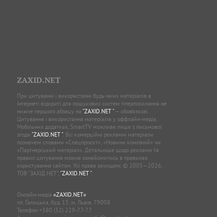
ZAXID.NET
При цитуванні і використанні будь-яких матеріалів в
Інтернеті відкриті для пошукових систем гіперпосилання не
нижче першого абзацу на
"ZAXID.NET "
— обов’язкові.
Цитування і використання матеріалів у оффлайн-медіа,
Мобільних додатках, SmartTV можливе лише з письмової
згоди
"ZAXID.NET "
. Всі комерційні рекламні матеріали
позначені словами «Спецпроєкт», «Новини компаній» чи
«Партнерський матеріал». Детальніше щодо реклами та
правил цитування можна ознайомитись в правилах
користування сайтом. Усі права захищені. © 2005—2026,
ТОВ “ЗАХІД.НЕТ”,
"ZAXID.NET "
.
Онлайн-медіа
«ZAXID.NET»
пл. Галицька, буд. 15, м. Львів, 79008
Телефон
+380 (32) 229-77-77