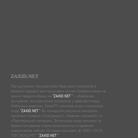
ZAXID.NET
При цитуванні і використанні будь-яких матеріалів в
Інтернеті відкриті для пошукових систем гіперпосилання не
нижче першого абзацу на
"ZAXID.NET "
— обов’язкові.
Цитування і використання матеріалів у оффлайн-медіа,
Мобільних додатках, SmartTV можливе лише з письмової
згоди
"ZAXID.NET "
. Всі комерційні рекламні матеріали
позначені словами «Спецпроєкт», «Новини компаній» чи
«Партнерський матеріал». Детальніше щодо реклами та
правил цитування можна ознайомитись в правилах
користування сайтом. Усі права захищені. © 2005—2026,
ТОВ “ЗАХІД.НЕТ”,
"ZAXID.NET "
.