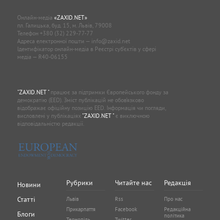
Онлайн-медіа
«ZAXID.NET»
пл. Галицька, буд. 15, м. Львів, 79008
Телефон
+380 (32) 229-77-77
Адреса електронної пошти —
info@zaxid.net
Ідентифікатор онлайн-медіа в Реєстрі суб'єктів у сфері
медіа — R40-06155
"ZAXID.NET "
працює за підтримки Європейського фонду за
демократію (EED). Зміст публікацій не обов’язково
відображає офіційну позицію EED. Інформація чи погляди,
висловлені у публікаціях
"ZAXID.NET "
є виключною
відповідальністю редакції.
Рубрики
Читайте нас
Редакція
Новини
Статті
Львів
Rss
Про нас
Прикарпаття
Facebook
Редакційна
Блоги
політика
Тернопіль
Twitter