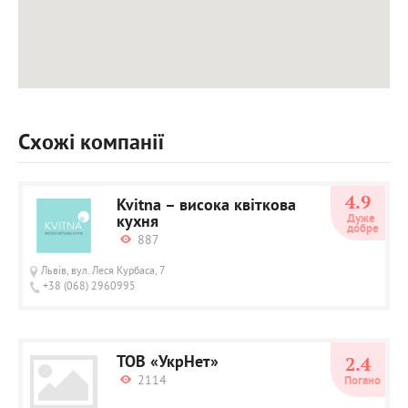
Схожі компанії
4.9
Kvitna – висока квіткова
кухня
Дуже 
добре
887
Львів, вул. Леся Курбаса, 7
+38 (068) 2960995
ТОВ «УкрНет»
2.4
2114
Погано