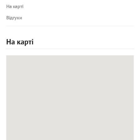
На карті
Відгуки
На карті