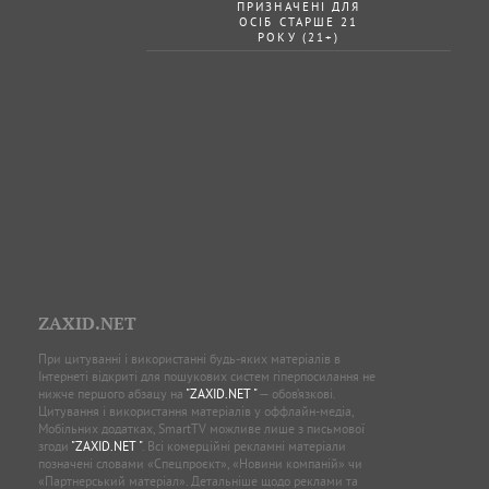
ПРИЗНАЧЕНІ ДЛЯ
ОСІБ СТАРШЕ 21
РОКУ (21+)
ZAXID.NET
При цитуванні і використанні будь-яких матеріалів в
Інтернеті відкриті для пошукових систем гіперпосилання не
нижче першого абзацу на
"ZAXID.NET "
— обов’язкові.
Цитування і використання матеріалів у оффлайн-медіа,
Мобільних додатках, SmartTV можливе лише з письмової
згоди
"ZAXID.NET "
. Всі комерційні рекламні матеріали
позначені словами «Спецпроєкт», «Новини компаній» чи
«Партнерський матеріал». Детальніше щодо реклами та