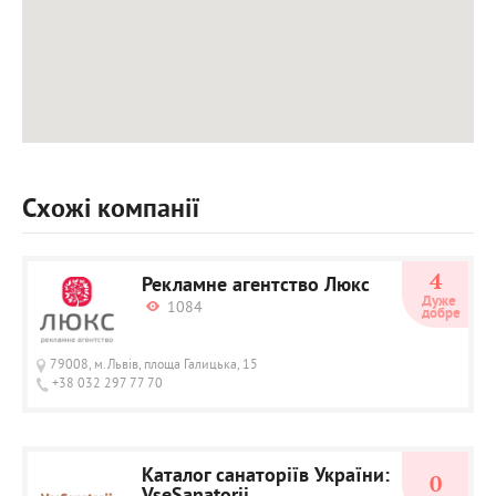
Схожі компанії
4
Рекламне агентство Люкс
Дуже 
1084
добре
79008, м.Львів, площа Галицька, 15
+38 032 297 77 70
Каталог санаторіїв України:
0