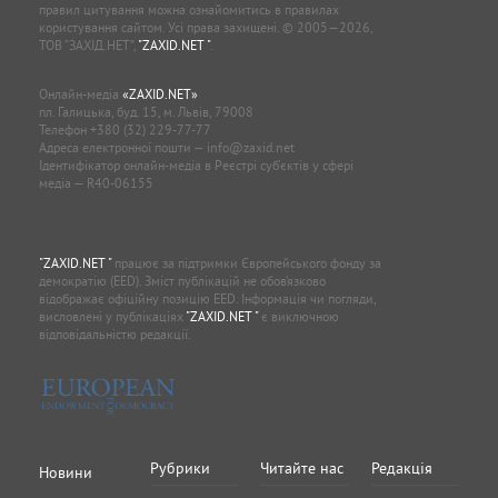
правил цитування можна ознайомитись в правилах
користування сайтом. Усі права захищені. © 2005—2026,
ТОВ “ЗАХІД.НЕТ”,
"ZAXID.NET "
.
Онлайн-медіа
«ZAXID.NET»
пл. Галицька, буд. 15, м. Львів, 79008
Телефон
+380 (32) 229-77-77
Адреса електронної пошти —
info@zaxid.net
Ідентифікатор онлайн-медіа в Реєстрі суб'єктів у сфері
медіа — R40-06155
"ZAXID.NET "
працює за підтримки Європейського фонду за
демократію (EED). Зміст публікацій не обов’язково
відображає офіційну позицію EED. Інформація чи погляди,
висловлені у публікаціях
"ZAXID.NET "
є виключною
відповідальністю редакції.
Рубрики
Читайте нас
Редакція
Новини