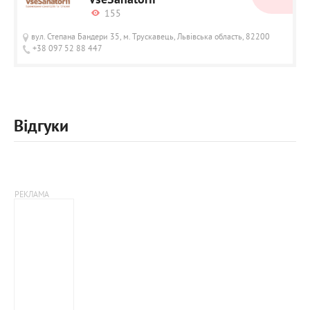
VseSanatorii
155
вул. Степана Бандери 35, м. Трускавець, Львівська область, 82200
+38 097 52 88 447
Відгуки