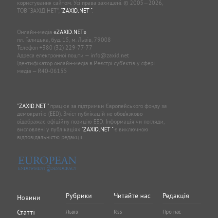
користування сайтом. Усі права захищені. © 2005—2026,
ТОВ “ЗАХІД.НЕТ”,
"ZAXID.NET "
.
Онлайн-медіа
«ZAXID.NET»
пл. Галицька, буд. 15, м. Львів, 79008
Телефон
+380 (32) 229-77-77
Адреса електронної пошти —
info@zaxid.net
Ідентифікатор онлайн-медіа в Реєстрі суб'єктів у сфері
медіа — R40-06155
"ZAXID.NET "
працює за підтримки Європейського фонду за
демократію (EED). Зміст публікацій не обов’язково
відображає офіційну позицію EED. Інформація чи погляди,
висловлені у публікаціях
"ZAXID.NET "
є виключною
відповідальністю редакції.
Рубрики
Читайте нас
Редакція
Новини
Статті
Львів
Rss
Про нас