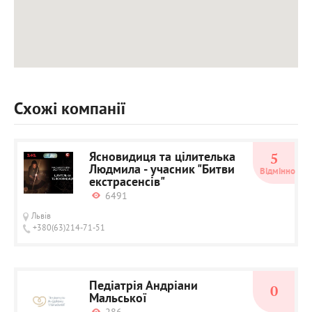
Схожі компанії
Ясновидиця та цілителька
5
Людмила - учасник "Битви
Відмінно
екстрасенсів"
6491
Львів
+380(63)214-71-51
Педіатрія Андріани
0
Мальської