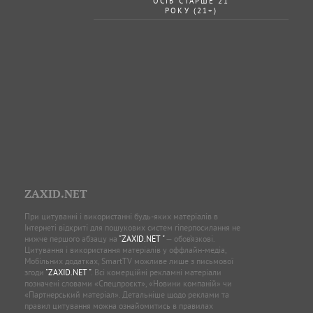
ОСІБ СТАРШЕ 21
РОКУ (21+)
ZAXID.NET
При цитуванні і використанні будь-яких матеріалів в
Інтернеті відкриті для пошукових систем гіперпосилання не
нижче першого абзацу на
"ZAXID.NET "
— обов’язкові.
Цитування і використання матеріалів у оффлайн-медіа,
Мобільних додатках, SmartTV можливе лише з письмової
згоди
"ZAXID.NET "
. Всі комерційні рекламні матеріали
позначені словами «Спецпроєкт», «Новини компаній» чи
«Партнерський матеріал». Детальніше щодо реклами та
правил цитування можна ознайомитись в правилах