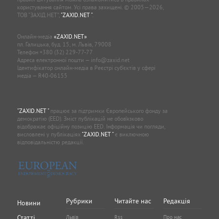
користування сайтом. Усі права захищені. © 2005—2026,
ТОВ “ЗАХІД.НЕТ”,
"ZAXID.NET "
.
Онлайн-медіа
«ZAXID.NET»
пл. Галицька, буд. 15, м. Львів, 79008
Телефон
+380 (32) 229-77-77
Адреса електронної пошти —
info@zaxid.net
Ідентифікатор онлайн-медіа в Реєстрі суб'єктів у сфері
медіа — R40-06155
"ZAXID.NET "
працює за підтримки Європейського фонду за
демократію (EED). Зміст публікацій не обов’язково
відображає офіційну позицію EED. Інформація чи погляди,
висловлені у публікаціях
"ZAXID.NET "
є виключною
відповідальністю редакції.
Рубрики
Читайте нас
Редакція
Новини
Статті
Львів
Rss
Про нас