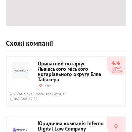
Схожі компанії
4.4
Приватний нотаріус
Львівського міського
Дуже 
добре
нотаріального округу Елла
Табакера
767
м. Львів, вул. Шолом-Алейхема, 16
067-360-19-82
Юридична компанія Inferno
0
Digital Law Company