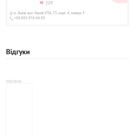
229
м. Львів, вул. Героїв УПА, 73, корп. 4, поверх 3
+38 093 978 04 93
Відгуки