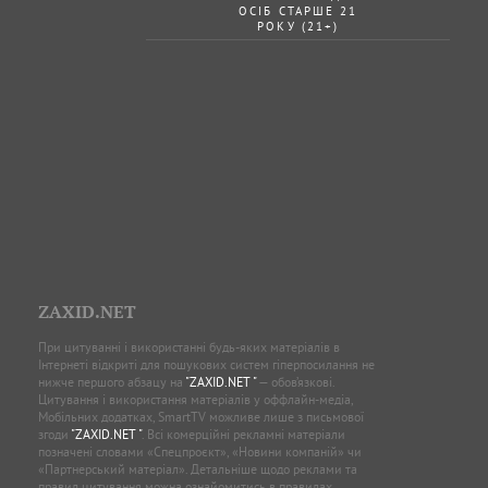
ОСІБ СТАРШЕ 21
РОКУ (21+)
ZAXID.NET
При цитуванні і використанні будь-яких матеріалів в
Інтернеті відкриті для пошукових систем гіперпосилання не
нижче першого абзацу на
"ZAXID.NET "
— обов’язкові.
Цитування і використання матеріалів у оффлайн-медіа,
Мобільних додатках, SmartTV можливе лише з письмової
згоди
"ZAXID.NET "
. Всі комерційні рекламні матеріали
позначені словами «Спецпроєкт», «Новини компаній» чи
«Партнерський матеріал». Детальніше щодо реклами та
правил цитування можна ознайомитись в правилах