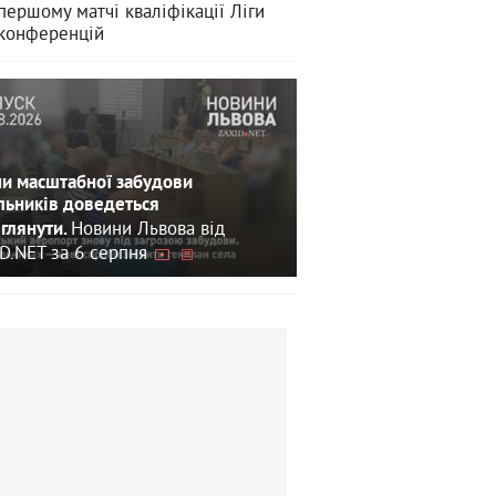
першому матчі кваліфікації Ліги
конференцій
и масштабної забудови
льників доведеться
Новини Львова від
глянути.
D.NET за 6 серпня