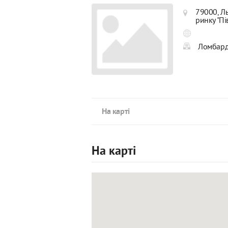
79000, Ль
ринку "П
Ломбард
На карті
На карті