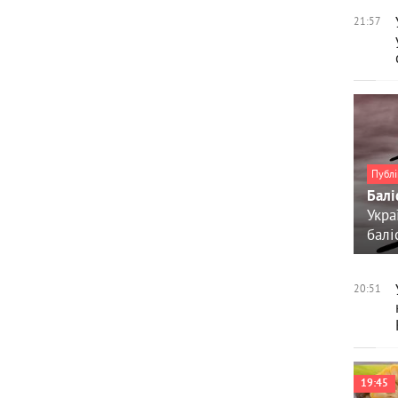
21:57
Публі
Балі
Укра
балі
20:51
19:45