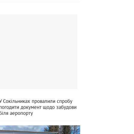
У Сокільниках провалили спробу
погодити документ щодо забудови
біля аеропорту