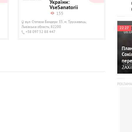
України:
VseSanatorii
155
вул. Степана Бандери 35, м. Трускавець,
Львівська область, 82200
22:27
+38 097 52 88 447
План
Сокі
пере
ZAXI