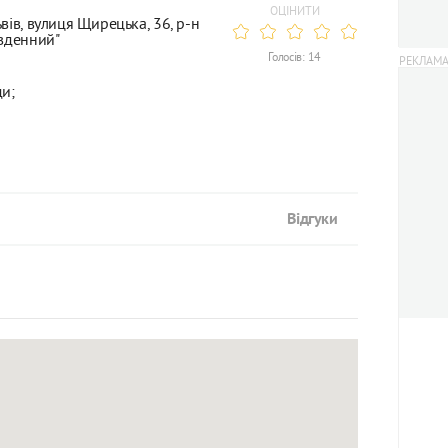
ОЦІНИТИ
вів, вулиця Щирецька, 36, р-н
івденний"
Голосів: 14
и;
Відгуки