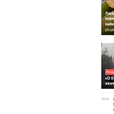
Ласо
кори
найк
реце
Репо
«О 0
хви
19:41