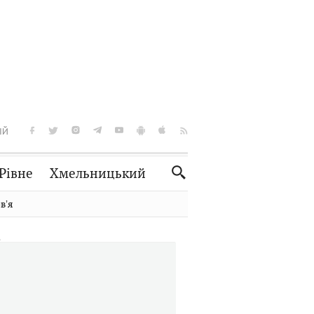
ІЙ
Рівне
Хмельницький
Словко
Культура
вʼя
Рецепти
Здоров'я
Спорт
Краєзнавство
Нерухомість
Домашні тварини