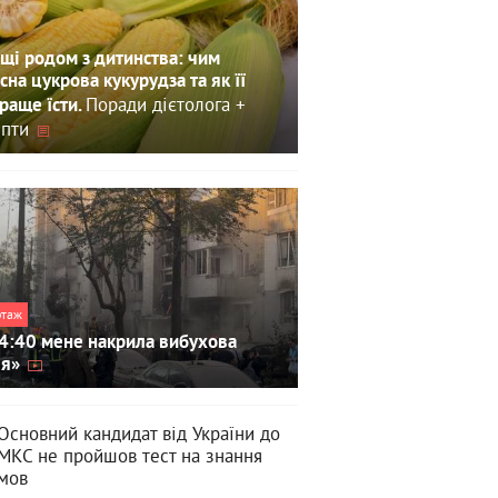
щі родом з дитинства: чим
сна цукрова кукурудза та як її
Поради дієтолога +
раще їсти.
пти
ртаж
4:40 мене накрила вибухова
ля»
Основний кандидат від України до
МКС не пройшов тест на знання
мов