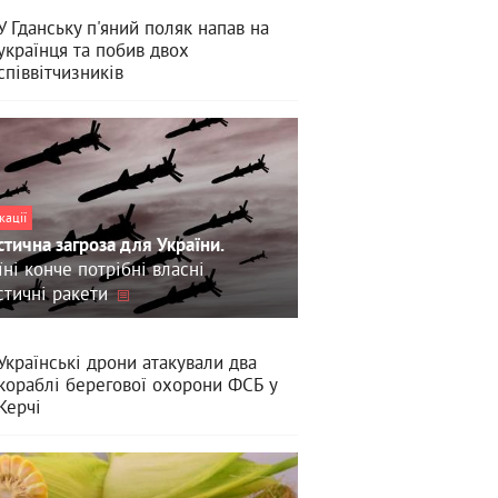
У Гданську п'яний поляк напав на
українця та побив двох
співвітчизників
кації
стична загроза для України.
їні конче потрібні власні
стичні ракети
Українські дрони атакували два
кораблі берегової охорони ФСБ у
Керчі