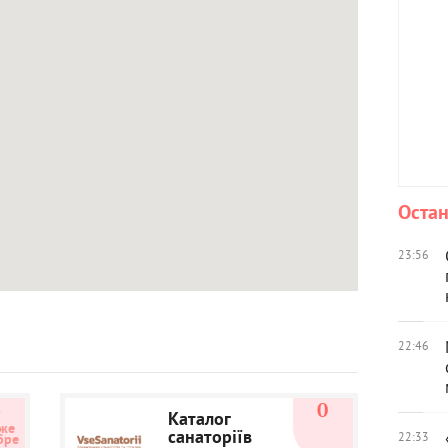
Остан
23:56
22:46
4
0
Каталог
же 
санаторіїв
22:33
бре