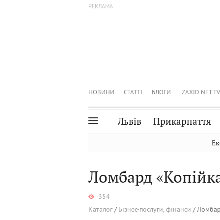
НОВИНИ
СТАТТІ
БЛОГИ
ZAXID.NET TV
Львів
Прикарпаття
Івано-Франківськ
Рівне
Ек
Тернопіль
Львів
Ломбард «Копійк
Волинь
Чернівці
Закарпаття
Шептицький
354
Каталог
Бізнес-послуги, фінанси
Ломбар