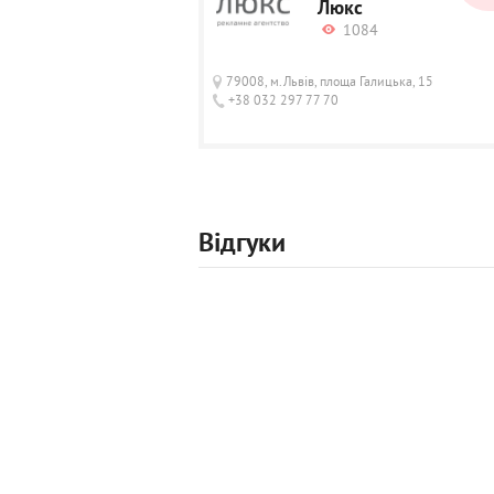
Люкс
1084
79008, м.Львів, площа Галицька, 15
+38 032 297 77 70
Відгуки