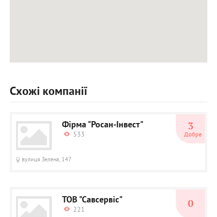
Схожі компанії
Фірма "Росан-Інвест"
3
533
Добре
вулиця Зелена, 147
ТОВ "Савсервіс"
0
221