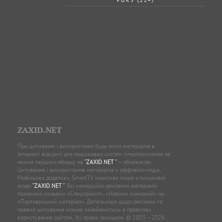
ZAXID.NET
При цитуванні і використанні будь-яких матеріалів в
Інтернеті відкриті для пошукових систем гіперпосилання не
нижче першого абзацу на
"ZAXID.NET "
— обов’язкові.
Цитування і використання матеріалів у оффлайн-медіа,
Мобільних додатках, SmartTV можливе лише з письмової
згоди
"ZAXID.NET "
. Всі комерційні рекламні матеріали
позначені словами «Спецпроєкт», «Новини компаній» чи
«Партнерський матеріал». Детальніше щодо реклами та
правил цитування можна ознайомитись в правилах
користування сайтом. Усі права захищені. © 2005—2026,