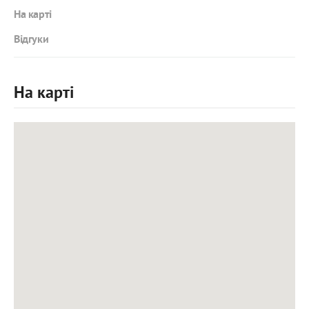
На карті
Відгуки
На карті