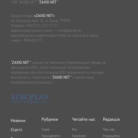
ТОВ “ЗАХІД.НЕТ”,
"ZAXID.NET "
.
Онлайн-медіа
«ZAXID.NET»
пл. Галицька, буд. 15, м. Львів, 79008
Телефон
+380 (32) 229-77-77
Адреса електронної пошти —
info@zaxid.net
Ідентифікатор онлайн-медіа в Реєстрі суб'єктів у сфері
медіа — R40-06155
"ZAXID.NET "
працює за підтримки Європейського фонду за
демократію (EED). Зміст публікацій не обов’язково
відображає офіційну позицію EED. Інформація чи погляди,
висловлені у публікаціях
"ZAXID.NET "
є виключною
відповідальністю редакції.
Рубрики
Читайте нас
Редакція
Новини
Статті
Львів
Rss
Про нас
Прикарпаття
Facebook
Редакційна