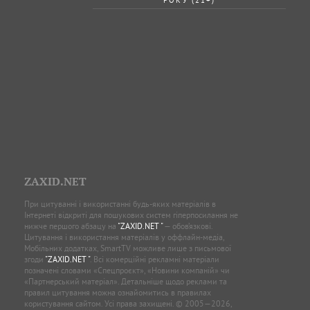
ZAXID.NET
При цитуванні і використанні будь-яких матеріалів в
Інтернеті відкриті для пошукових систем гіперпосилання не
нижче першого абзацу на
"ZAXID.NET "
— обов’язкові.
Цитування і використання матеріалів у оффлайн-медіа,
Мобільних додатках, SmartTV можливе лише з письмової
згоди
"ZAXID.NET "
. Всі комерційні рекламні матеріали
позначені словами «Спецпроєкт», «Новини компаній» чи
«Партнерський матеріал». Детальніше щодо реклами та
правил цитування можна ознайомитись в правилах
користування сайтом. Усі права захищені. © 2005—2026,