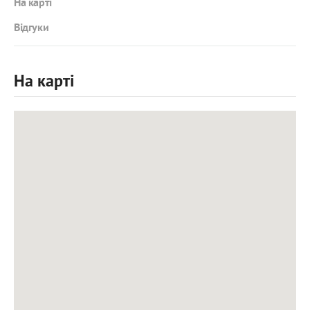
На карті
Відгуки
На карті