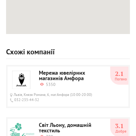
Схожі компанії
Мережа ювелірних
2.1
магазинів Амфора
Погано
5350
Львів, Князя Романа, 6, маг.Амфора (10:00-20:00)
032-235-44-32
Світ Льону, домашній
3.1
текстиль
Добре