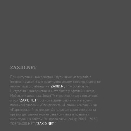
ZAXID.NET
При цитуванні і використанні будь-яких матеріалів в
Інтернеті відкриті для пошукових систем гіперпосилання не
нижче першого абзацу на
"ZAXID.NET "
— обов’язкові.
Цитування і використання матеріалів у оффлайн-медіа,
Мобільних додатках, SmartTV можливе лише з письмової
згоди
"ZAXID.NET "
. Всі комерційні рекламні матеріали
позначені словами «Спецпроєкт», «Новини компаній» чи
«Партнерський матеріал». Детальніше щодо реклами та
правил цитування можна ознайомитись в правилах
користування сайтом. Усі права захищені. © 2005—2026,
ТОВ “ЗАХІД.НЕТ”,
"ZAXID.NET "
.