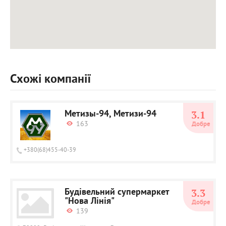
Схожі компанії
Метизы-94, Метизи-94
3.1
163
Добре
+380(68)455-40-39
Будівельний супермаркет
3.3
"Нова Лінія"
Добре
139