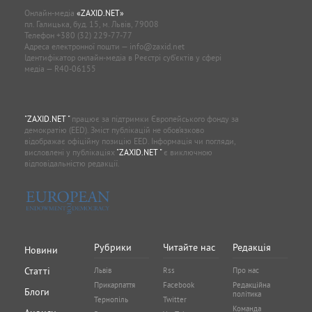
Онлайн-медіа
«ZAXID.NET»
пл. Галицька, буд. 15, м. Львів, 79008
Телефон
+380 (32) 229-77-77
Адреса електронної пошти —
info@zaxid.net
Ідентифікатор онлайн-медіа в Реєстрі суб'єктів у сфері
медіа — R40-06155
"ZAXID.NET "
працює за підтримки Європейського фонду за
демократію (EED). Зміст публікацій не обов’язково
відображає офіційну позицію EED. Інформація чи погляди,
висловлені у публікаціях
"ZAXID.NET "
є виключною
відповідальністю редакції.
Рубрики
Читайте нас
Редакція
Новини
Статті
Львів
Rss
Про нас
Прикарпаття
Facebook
Редакційна
Блоги
політика
Тернопіль
Twitter
Команда