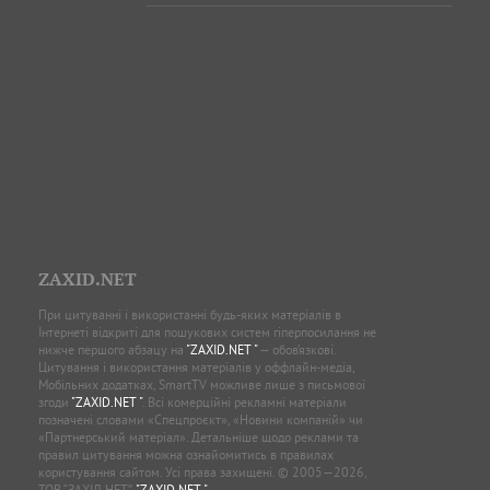
ZAXID.NET
При цитуванні і використанні будь-яких матеріалів в
Інтернеті відкриті для пошукових систем гіперпосилання не
нижче першого абзацу на
"ZAXID.NET "
— обов’язкові.
Цитування і використання матеріалів у оффлайн-медіа,
Мобільних додатках, SmartTV можливе лише з письмової
згоди
"ZAXID.NET "
. Всі комерційні рекламні матеріали
позначені словами «Спецпроєкт», «Новини компаній» чи
«Партнерський матеріал». Детальніше щодо реклами та
правил цитування можна ознайомитись в правилах
користування сайтом. Усі права захищені. © 2005—2026,
ТОВ “ЗАХІД.НЕТ”,
"ZAXID.NET "
.