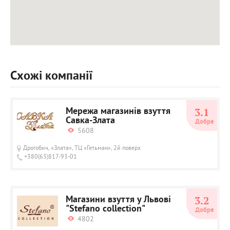
Схожі компанії
Мережа магазинів взуття
3.1
Савка-Злата
Добре
5608
Дрогобич, «Злата», ТЦ «Гетьман», 2й поверх
+380(63)817-93-01
Магазини взуття у Львові
3.2
"Stefano collection"
Добре
4802