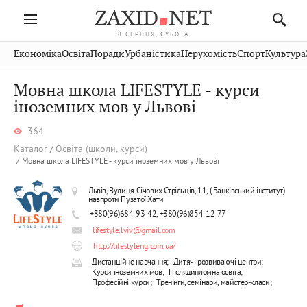
8 СЕРПНЯ, СУБОТА
Івано-
Публікації
Авто
Словко
Культура
Економіка
Освіта
Поради
Урбаністика
Нерухомість
Спорт
Культура
Стрий
Рівне
Франківськ
Світ
Економіка
Рецепти
Здоров'я
Дрогобич
Львів
Тернопіль
Мовна школа LIFESTYLE - курси
Кіно
Дім
Спорт
Краєзнавство
Хмельницький
іноземних мов у Львові
Чернівці
Волинь
Фото
Освіта
Нерухомість
Домашні
Вінниця
Шептицький
Закарпаття
тварини
364
Каталог
Освіта (школи, курси)
Мовна школа LIFESTYLE - курси іноземних мов у Львові
Львів, Вулиця Січових Стрільців, 11, ( Банківський інститут)
навпроти Пузатої Хати
+380(96)684-93-42, +380(96)854-12-77
lifestyle.lviv@gmail.com
http://lifestyleng.com.ua/
Дистанційне навчання;
Дитячі розвиваючі центри;
Курси іноземних мов;
Післядипломна освіта;
Професійні курси;
Тренінги, семінари, майстер-класи;