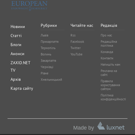
Рубрики
Читайте нас
Редакція
Новини
Статті
Львів
Rss
Про нас
Прикарпаття
Facebook
Редакційна
Блоги
політика
Тернопіль
Twitter
Команда
Анонси
Волинь
YouTube
Контакти
Закарпаття
ZAXID.NET
Напишіть нам
Чернівці
TV
Реклама на
Рівне
сайті
Архів
Хмельницький
Правила
користування
Карта сайту
сайтом
Політика
конфіденційності
Made by