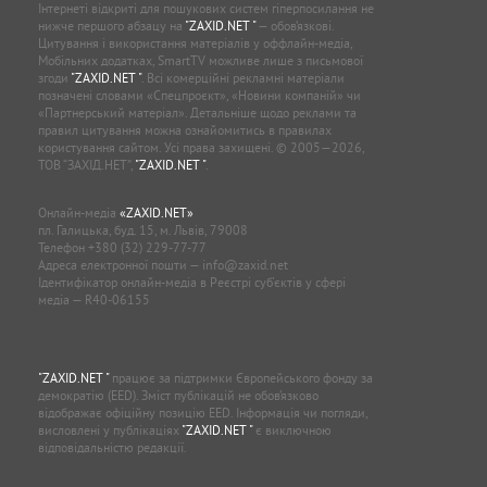
Інтернеті відкриті для пошукових систем гіперпосилання не
нижче першого абзацу на
"ZAXID.NET "
— обов’язкові.
Цитування і використання матеріалів у оффлайн-медіа,
Мобільних додатках, SmartTV можливе лише з письмової
згоди
"ZAXID.NET "
. Всі комерційні рекламні матеріали
позначені словами «Спецпроєкт», «Новини компаній» чи
«Партнерський матеріал». Детальніше щодо реклами та
правил цитування можна ознайомитись в правилах
користування сайтом. Усі права захищені. © 2005—2026,
ТОВ “ЗАХІД.НЕТ”,
"ZAXID.NET "
.
Онлайн-медіа
«ZAXID.NET»
пл. Галицька, буд. 15, м. Львів, 79008
Телефон
+380 (32) 229-77-77
Адреса електронної пошти —
info@zaxid.net
Ідентифікатор онлайн-медіа в Реєстрі суб'єктів у сфері
медіа — R40-06155
"ZAXID.NET "
працює за підтримки Європейського фонду за
демократію (EED). Зміст публікацій не обов’язково
відображає офіційну позицію EED. Інформація чи погляди,
висловлені у публікаціях
"ZAXID.NET "
є виключною
відповідальністю редакції.