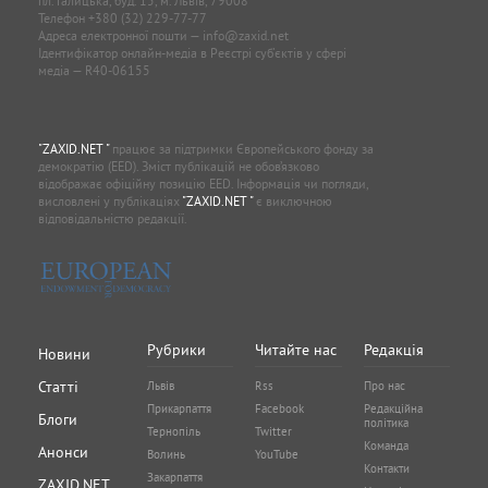
пл. Галицька, буд. 15, м. Львів, 79008
Телефон
+380 (32) 229-77-77
Адреса електронної пошти —
info@zaxid.net
Ідентифікатор онлайн-медіа в Реєстрі суб'єктів у сфері
медіа — R40-06155
"ZAXID.NET "
працює за підтримки Європейського фонду за
демократію (EED). Зміст публікацій не обов’язково
відображає офіційну позицію EED. Інформація чи погляди,
висловлені у публікаціях
"ZAXID.NET "
є виключною
відповідальністю редакції.
Рубрики
Читайте нас
Редакція
Новини
Статті
Львів
Rss
Про нас
Прикарпаття
Facebook
Редакційна
Блоги
політика
Тернопіль
Twitter
Команда
Анонси
Волинь
YouTube
Контакти
Закарпаття
ZAXID.NET