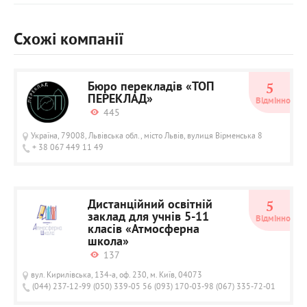
Схожі компанії
Бюро перекладів «ТОП
5
ПЕРЕКЛАД»
Відмінно
445
Україна, 79008, Львівська обл., місто Львів, вулиця Вірменська 8
+ 38 067 449 11 49
Дистанційний освітній
5
заклад для учнів 5-11
Відмінно
класів «Атмосферна
школа»
137
вул. Кирилівська, 134-а, оф. 230, м. Київ, 04073
(044) 237-12-99 (050) 339-05 56 (093) 170-03-98 (067) 335-72-01