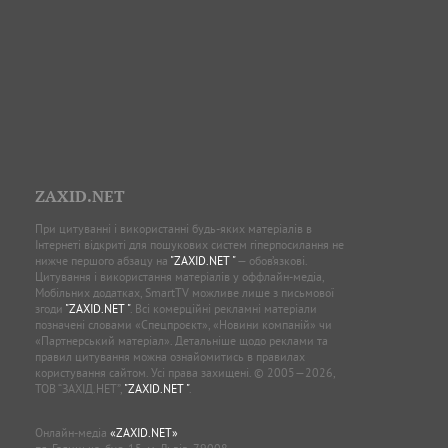
ZAXID.NET
При цитуванні і використанні будь-яких матеріалів в
Інтернеті відкриті для пошукових систем гіперпосилання не
нижче першого абзацу на
"ZAXID.NET "
— обов’язкові.
Цитування і використання матеріалів у оффлайн-медіа,
Мобільних додатках, SmartTV можливе лише з письмової
згоди
"ZAXID.NET "
. Всі комерційні рекламні матеріали
позначені словами «Спецпроєкт», «Новини компаній» чи
«Партнерський матеріал». Детальніше щодо реклами та
правил цитування можна ознайомитись в правилах
користування сайтом. Усі права захищені. © 2005—2026,
ТОВ “ЗАХІД.НЕТ”,
"ZAXID.NET "
.
Онлайн-медіа
«ZAXID.NET»