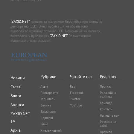
"ZAXID.NET "
працює за підтримки Європейського фонду за
демократію (EED). Зміст публікацій не обов’язково
відображає офіційну позицію EED. Інформація чи погляди,
висловлені у публікаціях
"ZAXID.NET "
є виключною
відповідальністю редакції.
Рубрики
Читайте нас
Редакція
Новини
Статті
Львів
Rss
Про нас
Прикарпаття
Facebook
Редакційна
Блоги
політика
Тернопіль
Twitter
Команда
Анонси
Волинь
YouTube
Контакти
Закарпаття
ZAXID.NET
Напишіть нам
Чернівці
TV
Реклама на
Рівне
сайті
Архів
Хмельницький
Правила