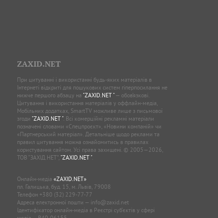
ZAXID.NET
При цитуванні і використанні будь-яких матеріалів в
Інтернеті відкриті для пошукових систем гіперпосилання не
нижче першого абзацу на
"ZAXID.NET "
— обов’язкові.
Цитування і використання матеріалів у оффлайн-медіа,
Мобільних додатках, SmartTV можливе лише з письмової
згоди
"ZAXID.NET "
. Всі комерційні рекламні матеріали
позначені словами «Спецпроєкт», «Новини компаній» чи
«Партнерський матеріал». Детальніше щодо реклами та
правил цитування можна ознайомитись в правилах
користування сайтом. Усі права захищені. © 2005—2026,
ТОВ “ЗАХІД.НЕТ”,
"ZAXID.NET "
.
Онлайн-медіа
«ZAXID.NET»
пл. Галицька, буд. 15, м. Львів, 79008
Телефон
+380 (32) 229-77-77
Адреса електронної пошти —
info@zaxid.net
Ідентифікатор онлайн-медіа в Реєстрі суб'єктів у сфері
медіа — R40-06155