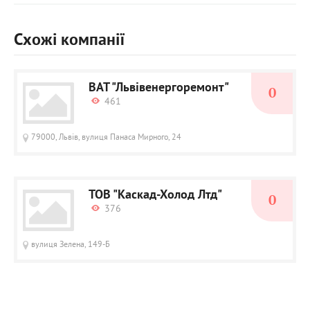
Схожі компанії
ВАТ "Львівенергоремонт"
0
461
79000, Львів, вулиця Панаса Мирного, 24
ТОВ "Каскад-Холод Лтд"
0
376
вулиця Зелена, 149-Б