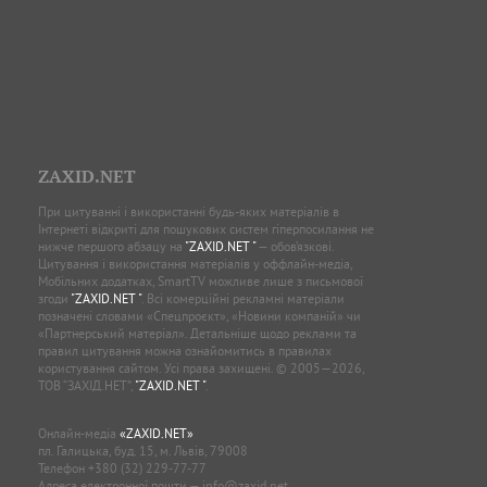
ZAXID.NET
При цитуванні і використанні будь-яких матеріалів в
Інтернеті відкриті для пошукових систем гіперпосилання не
нижче першого абзацу на
"ZAXID.NET "
— обов’язкові.
Цитування і використання матеріалів у оффлайн-медіа,
Мобільних додатках, SmartTV можливе лише з письмової
згоди
"ZAXID.NET "
. Всі комерційні рекламні матеріали
позначені словами «Спецпроєкт», «Новини компаній» чи
«Партнерський матеріал». Детальніше щодо реклами та
правил цитування можна ознайомитись в правилах
користування сайтом. Усі права захищені. © 2005—2026,
ТОВ “ЗАХІД.НЕТ”,
"ZAXID.NET "
.
Онлайн-медіа
«ZAXID.NET»
пл. Галицька, буд. 15, м. Львів, 79008
Телефон
+380 (32) 229-77-77
Адреса електронної пошти —
info@zaxid.net