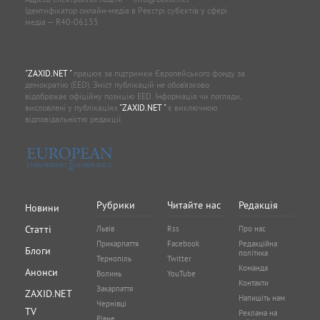
Ідентифікатор онлайн-медіа в Реєстрі суб'єктів у сфері
медіа — R40-06155
"ZAXID.NET "
працює за підтримки Європейського фонду за
демократію (EED). Зміст публікацій не обов’язково
відображає офіційну позицію EED. Інформація чи погляди,
висловлені у публікаціях
"ZAXID.NET "
є виключною
відповідальністю редакції.
Рубрики
Читайте нас
Редакція
Новини
Статті
Львів
Rss
Про нас
Прикарпаття
Facebook
Редакційна
Блоги
політика
Тернопіль
Twitter
Команда
Анонси
Волинь
YouTube
Контакти
Закарпаття
ZAXID.NET
Напишіть нам
Чернівці
TV
Реклама на
Рівне