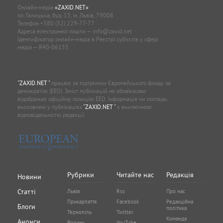
Онлайн-медіа
«ZAXID.NET»
пл. Галицька, буд. 15, м. Львів, 79008
Телефон
+380 (32) 229-77-77
Адреса електронної пошти —
info@zaxid.net
Ідентифікатор онлайн-медіа в Реєстрі суб'єктів у сфері
медіа — R40-06155
"ZAXID.NET "
працює за підтримки Європейського фонду за
демократію (EED). Зміст публікацій не обов’язково
відображає офіційну позицію EED. Інформація чи погляди,
висловлені у публікаціях
"ZAXID.NET "
є виключною
відповідальністю редакції.
Рубрики
Читайте нас
Редакція
Новини
Статті
Львів
Rss
Про нас
Прикарпаття
Facebook
Редакційна
Блоги
політика
Тернопіль
Twitter
Команда
Анонси
Волинь
YouTube