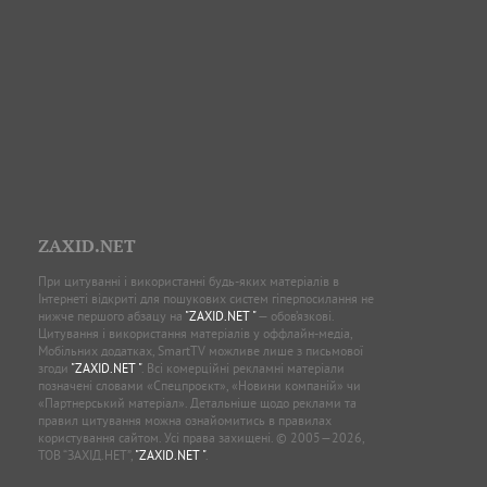
ZAXID.NET
При цитуванні і використанні будь-яких матеріалів в
Інтернеті відкриті для пошукових систем гіперпосилання не
нижче першого абзацу на
"ZAXID.NET "
— обов’язкові.
Цитування і використання матеріалів у оффлайн-медіа,
Мобільних додатках, SmartTV можливе лише з письмової
згоди
"ZAXID.NET "
. Всі комерційні рекламні матеріали
позначені словами «Спецпроєкт», «Новини компаній» чи
«Партнерський матеріал». Детальніше щодо реклами та
правил цитування можна ознайомитись в правилах
користування сайтом. Усі права захищені. © 2005—2026,
ТОВ “ЗАХІД.НЕТ”,
"ZAXID.NET "
.