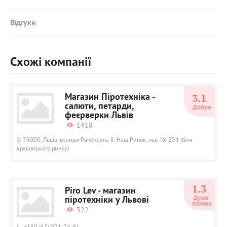
Відгуки
Схожі компанії
Магазин Піротехніка -
3.1
салюти, петарди,
Добре
феєрверки Львів
1418
79000, Львів, вулиця Рапопорта, 8, Наш Ринок, пав. № 254 (біля
краківського ринку)
1.3
Piro Lev - магазин
піротехніки у Львові
Дуже 
погано
322
+380 (63) 071-74-91