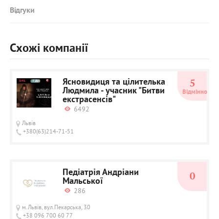
Відгуки
Схожі компанії
Ясновидиця та цілителька
5
Людмила - учасник "Битви
Відмінно
екстрасенсів"
6492
Львів
+380(63)214-71-51
Педіатрія Андріани
0
Мальської
286
м.Львів, вул.Пекарська, 30
+38 096 700 60 77