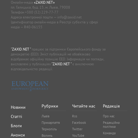
Онлайн-медіа
«ZAXID.NET»
пл. Галицька, буд. 15, м. Львів, 79008
Телефон
+380 (32) 229-77-77
Адреса електронної пошти —
info@zaxid.net
Ідентифікатор онлайн-медіа в Реєстрі суб'єктів у сфері
медіа — R40-06155
"ZAXID.NET "
працює за підтримки Європейського фонду за
демократію (EED). Зміст публікацій не обов’язково
відображає офіційну позицію EED. Інформація чи погляди,
висловлені у публікаціях
"ZAXID.NET "
є виключною
відповідальністю редакції.
Рубрики
Читайте нас
Редакція
Новини
Статті
Львів
Rss
Про нас
Прикарпаття
Facebook
Редакційна
Блоги
політика
Тернопіль
Twitter
Команда
Анонси
Волинь
YouTube