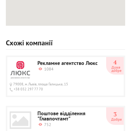
Схожі компанії
4
Рекламне агентство Люкс
Дуже 
1084
добре
79008, м.Львів, площа Галицька, 15
+38 032 297 77 70
Поштове відділення
3
"Главпочтамт"
Добре
752