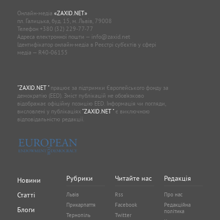
Онлайн-медіа
«ZAXID.NET»
пл. Галицька, буд. 15, м. Львів, 79008
Телефон
+380 (32) 229-77-77
Адреса електронної пошти —
info@zaxid.net
Ідентифікатор онлайн-медіа в Реєстрі суб'єктів у сфері
медіа — R40-06155
"ZAXID.NET "
працює за підтримки Європейського фонду за
демократію (EED). Зміст публікацій не обов’язково
відображає офіційну позицію EED. Інформація чи погляди,
висловлені у публікаціях
"ZAXID.NET "
є виключною
відповідальністю редакції.
Рубрики
Читайте нас
Редакція
Новини
Статті
Львів
Rss
Про нас
Прикарпаття
Facebook
Редакційна
Блоги
політика
Тернопіль
Twitter