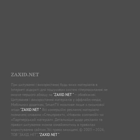
ZAXID.NET
При цитуванні і використанні будь-яких матеріалів в
Інтернеті відкриті для пошукових систем гіперпосилання не
нижче першого абзацу на
"ZAXID.NET "
— обов’язкові.
Цитування і використання матеріалів у оффлайн-медіа,
Мобільних додатках, SmartTV можливе лише з письмової
згоди
"ZAXID.NET "
. Всі комерційні рекламні матеріали
позначені словами «Спецпроєкт», «Новини компаній» чи
«Партнерський матеріал». Детальніше щодо реклами та
правил цитування можна ознайомитись в правилах
користування сайтом. Усі права захищені. © 2005—2026,
ТОВ “ЗАХІД.НЕТ”,
"ZAXID.NET "
.