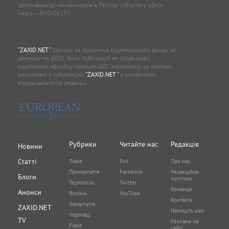
Ідентифікатор онлайн-медіа в Реєстрі суб'єктів у сфері
медіа — R40-06155
"ZAXID.NET "
працює за підтримки Європейського фонду за
демократію (EED). Зміст публікацій не обов’язково
відображає офіційну позицію EED. Інформація чи погляди,
висловлені у публікаціях
"ZAXID.NET "
є виключною
відповідальністю редакції.
Рубрики
Читайте нас
Редакція
Новини
Статті
Львів
Rss
Про нас
Прикарпаття
Facebook
Редакційна
Блоги
політика
Тернопіль
Twitter
Команда
Анонси
Волинь
YouTube
Контакти
Закарпаття
ZAXID.NET
Напишіть нам
Чернівці
TV
Реклама на
Рівне
сайті