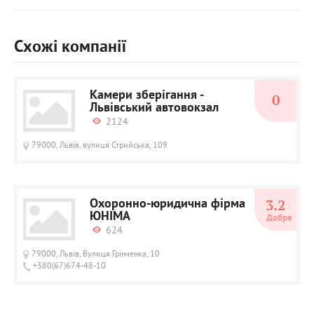
Схожі компанії
Камери зберігання -
0
Львівський автовокзал
2124
79000, Львів, вулиця Стрийська, 109
Охоронно-юридична фірма
3.2
ЮНІМА
Добре
624
79000, Львів, Вулиця Грінченка, 10
+380(67)674-48-10