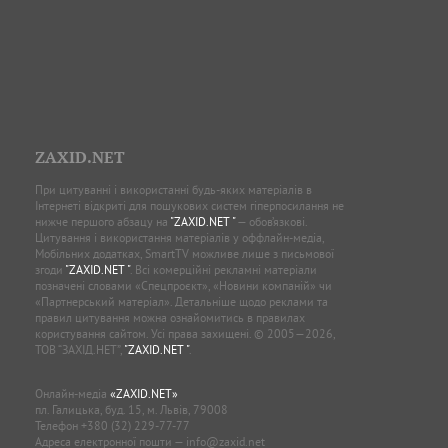
ZAXID.NET
При цитуванні і використанні будь-яких матеріалів в
Інтернеті відкриті для пошукових систем гіперпосилання не
нижче першого абзацу на
"ZAXID.NET "
— обов’язкові.
Цитування і використання матеріалів у оффлайн-медіа,
Мобільних додатках, SmartTV можливе лише з письмової
згоди
"ZAXID.NET "
. Всі комерційні рекламні матеріали
позначені словами «Спецпроєкт», «Новини компаній» чи
«Партнерський матеріал». Детальніше щодо реклами та
правил цитування можна ознайомитись в правилах
користування сайтом. Усі права захищені. © 2005—2026,
ТОВ “ЗАХІД.НЕТ”,
"ZAXID.NET "
.
Онлайн-медіа
«ZAXID.NET»
пл. Галицька, буд. 15, м. Львів, 79008
Телефон
+380 (32) 229-77-77
Адреса електронної пошти —
info@zaxid.net