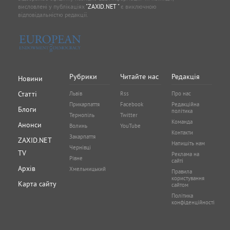
висловлені у публікаціях
"ZAXID.NET "
є виключною
відповідальністю редакції.
Рубрики
Читайте нас
Редакція
Новини
Статті
Львів
Rss
Про нас
Прикарпаття
Facebook
Редакційна
Блоги
політика
Тернопіль
Twitter
Команда
Анонси
Волинь
YouTube
Контакти
Закарпаття
ZAXID.NET
Напишіть нам
Чернівці
TV
Реклама на
Рівне
сайті
Архів
Хмельницький
Правила
користування
Карта сайту
сайтом
Політика
конфіденційності