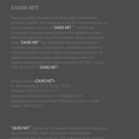
ZAXID.NET
При цитуванні і використанні будь-яких матеріалів в
Інтернеті відкриті для пошукових систем гіперпосилання не
нижче першого абзацу на
"ZAXID.NET "
— обов’язкові.
Цитування і використання матеріалів у оффлайн-медіа,
Мобільних додатках, SmartTV можливе лише з письмової
згоди
"ZAXID.NET "
. Всі комерційні рекламні матеріали
позначені словами «Спецпроєкт», «Новини компаній» чи
«Партнерський матеріал». Детальніше щодо реклами та
правил цитування можна ознайомитись в правилах
користування сайтом. Усі права захищені. © 2005—2026,
ТОВ “ЗАХІД.НЕТ”,
"ZAXID.NET "
.
Онлайн-медіа
«ZAXID.NET»
пл. Галицька, буд. 15, м. Львів, 79008
Телефон
+380 (32) 229-77-77
Адреса електронної пошти —
info@zaxid.net
Ідентифікатор онлайн-медіа в Реєстрі суб'єктів у сфері
медіа — R40-06155
"ZAXID.NET "
працює за підтримки Європейського фонду за
демократію (EED). Зміст публікацій не обов’язково
відображає офіційну позицію EED. Інформація чи погляди,