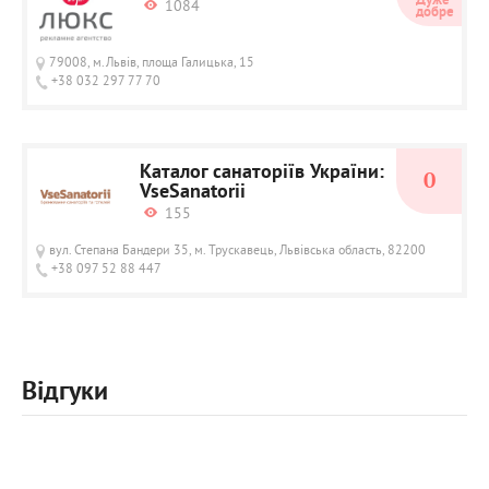
Дуже 
1084
добре
79008, м.Львів, площа Галицька, 15
+38 032 297 77 70
Каталог санаторіїв України:
0
VseSanatorii
155
вул. Степана Бандери 35, м. Трускавець, Львівська область, 82200
+38 097 52 88 447
Відгуки