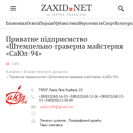
10 СЕРПНЯ, ПОНЕДІЛОК
Івано-
Публікації
Авто
Словко
Культура
Економіка
Освіта
Поради
Урбаністика
Нерухомість
Спорт
Культура
Стрий
Рівне
Франківськ
Світ
Економіка
Рецепти
Здоров'я
Дрогобич
Львів
Тернопіль
Приватне підприємство
Кіно
Дім
Спорт
Краєзнавство
Хмельницький
«Штемпельно-граверна майстерня
Чернівці
Волинь
«СаЮл-94»
Фото
Освіта
Нерухомість
Домашні
Вінниця
Шептицький
Закарпаття
тварини
149
Каталог
Бізнес-послуги, фінанси
Приватне підприємство «Штемпельно-граверна майстерня «СаЮл-94»
79007, Львів, Леся Курбаса, 10
+380(32)260-16-33, +380(32)260-13-26, +380(32)260-15-
33, +380(50)322-30-89
saullviv94@gmail.com
Печатки і штампи;
Поліграфічний дизайн;
Тара і упаковка;