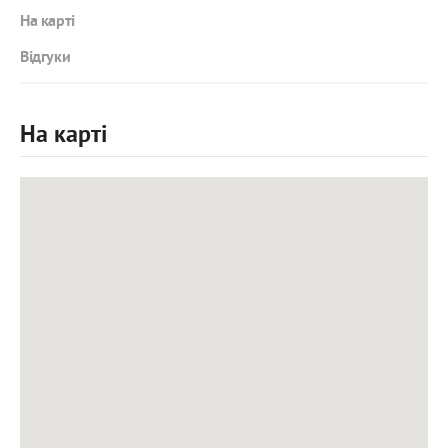
На карті
Відгуки
На карті