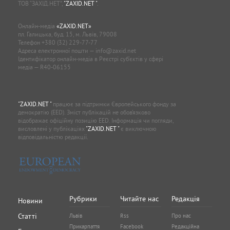
ТОВ “ЗАХІД.НЕТ”,
"ZAXID.NET "
.
Онлайн-медіа
«ZAXID.NET»
пл. Галицька, буд. 15, м. Львів, 79008
Телефон
+380 (32) 229-77-77
Адреса електронної пошти —
info@zaxid.net
Ідентифікатор онлайн-медіа в Реєстрі суб'єктів у сфері
медіа — R40-06155
"ZAXID.NET "
працює за підтримки Європейського фонду за
демократію (EED). Зміст публікацій не обов’язково
відображає офіційну позицію EED. Інформація чи погляди,
висловлені у публікаціях
"ZAXID.NET "
є виключною
відповідальністю редакції.
Рубрики
Читайте нас
Редакція
Новини
Статті
Львів
Rss
Про нас
Прикарпаття
Facebook
Редакційна