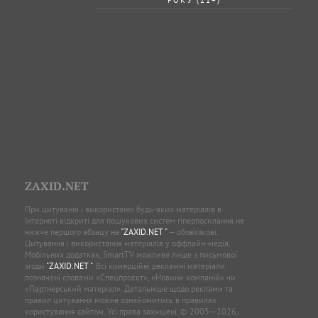
ZAXID.NET
При цитуванні і використанні будь-яких матеріалів в
Інтернеті відкриті для пошукових систем гіперпосилання не
нижче першого абзацу на
"ZAXID.NET "
— обов’язкові.
Цитування і використання матеріалів у оффлайн-медіа,
Мобільних додатках, SmartTV можливе лише з письмової
згоди
"ZAXID.NET "
. Всі комерційні рекламні матеріали
позначені словами «Спецпроєкт», «Новини компаній» чи
«Партнерський матеріал». Детальніше щодо реклами та
правил цитування можна ознайомитись в правилах
користування сайтом. Усі права захищені. © 2005—2026,