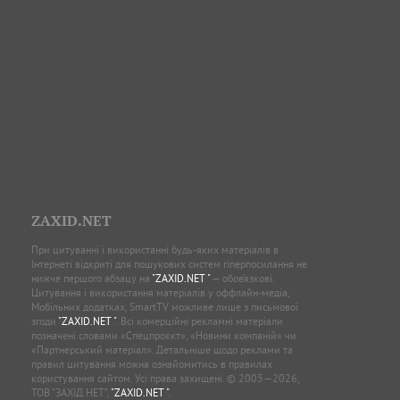
ZAXID.NET
При цитуванні і використанні будь-яких матеріалів в
Інтернеті відкриті для пошукових систем гіперпосилання не
нижче першого абзацу на
"ZAXID.NET "
— обов’язкові.
Цитування і використання матеріалів у оффлайн-медіа,
Мобільних додатках, SmartTV можливе лише з письмової
згоди
"ZAXID.NET "
. Всі комерційні рекламні матеріали
позначені словами «Спецпроєкт», «Новини компаній» чи
«Партнерський матеріал». Детальніше щодо реклами та
правил цитування можна ознайомитись в правилах
користування сайтом. Усі права захищені. © 2005—2026,
ТОВ “ЗАХІД.НЕТ”,
"ZAXID.NET "
.