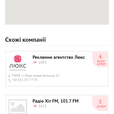
Схожі компанії
4
Рекламне агентство Люкс
Дуже 
1083
добре
79008, м.Львів, площа Галицька, 15
+38 032 297 77 70
Радіо Хіт FM, 101.7 FM
3
3423
Добре