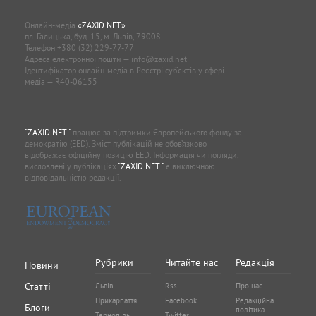
Онлайн-медіа
«ZAXID.NET»
пл. Галицька, буд. 15, м. Львів, 79008
Телефон
+380 (32) 229-77-77
Адреса електронної пошти —
info@zaxid.net
Ідентифікатор онлайн-медіа в Реєстрі суб'єктів у сфері
медіа — R40-06155
"ZAXID.NET "
працює за підтримки Європейського фонду за
демократію (EED). Зміст публікацій не обов’язково
відображає офіційну позицію EED. Інформація чи погляди,
висловлені у публікаціях
"ZAXID.NET "
є виключною
відповідальністю редакції.
Рубрики
Читайте нас
Редакція
Новини
Статті
Львів
Rss
Про нас
Прикарпаття
Facebook
Редакційна
Блоги
політика
Тернопіль
Twitter