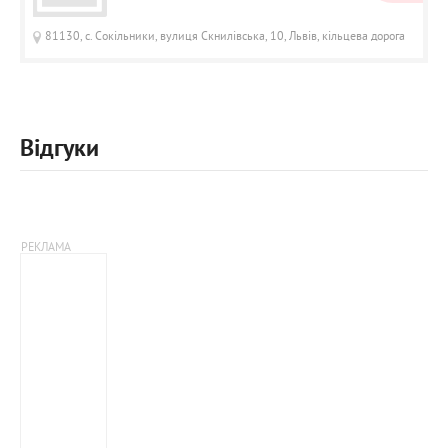
81130, с. Сокільники, вулиця Скнилівська, 10, Львів, кільцева дорога
Відгуки