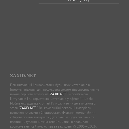
ZAXID.NET
При цитуванні і використанні будь-яких матеріалів в
Інтернеті відкриті для пошукових систем гіперпосилання не
нижче першого абзацу на
"ZAXID.NET "
— обов’язкові.
Цитування і використання матеріалів у оффлайн-медіа,
Мобільних додатках, SmartTV можливе лише з письмової
згоди
"ZAXID.NET "
. Всі комерційні рекламні матеріали
позначені словами «Спецпроєкт», «Новини компаній» чи
«Партнерський матеріал». Детальніше щодо реклами та
правил цитування можна ознайомитись в правилах
користування сайтом. Усі права захищені. © 2005—2026,