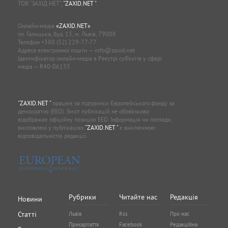
ТОВ “ЗАХІД.НЕТ”,
"ZAXID.NET "
.
Онлайн-медіа
«ZAXID.NET»
пл. Галицька, буд. 15, м. Львів, 79008
Телефон
+380 (32) 229-77-77
Адреса електронної пошти —
info@zaxid.net
Ідентифікатор онлайн-медіа в Реєстрі суб'єктів у сфері
медіа — R40-06155
"ZAXID.NET "
працює за підтримки Європейського фонду за
демократію (EED). Зміст публікацій не обов’язково
відображає офіційну позицію EED. Інформація чи погляди,
висловлені у публікаціях
"ZAXID.NET "
є виключною
відповідальністю редакції.
Рубрики
Читайте нас
Редакція
Новини
Статті
Львів
Rss
Про нас
Прикарпаття
Facebook
Редакційна