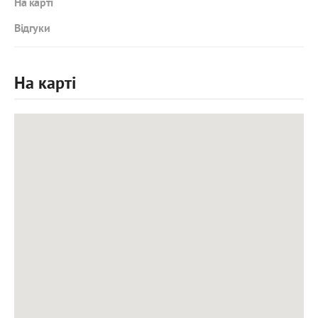
На карті
Відгуки
На карті