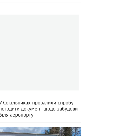
У Сокільниках провалили спробу
погодити документ щодо забудови
біля аеропорту