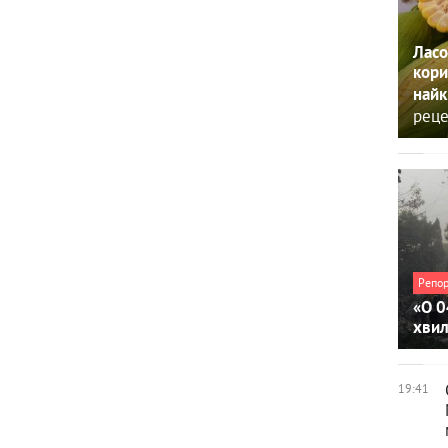
Ласо
кори
найк
реце
Репо
«О 0
хви
19:41