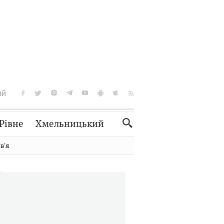
ІЙ
Рівне
Хмельницький
Словко
Культура
вʼя
Рецепти
Здоров'я
Спорт
Краєзнавство
Нерухомість
Домашні тварини