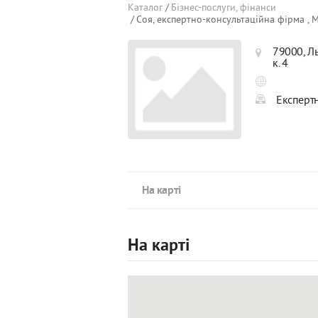
Каталог
Бізнес-послуги, фінанси
Соя, експертно-консультаційна фірма , 
79000, Ль
к. 4
Експертн
На карті
На карті