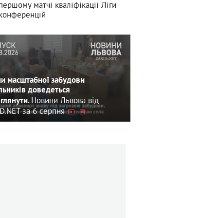
першому матчі кваліфікації Ліги
конференцій
и масштабної забудови
льників доведеться
Новини Львова від
глянути.
D.NET за 6 серпня