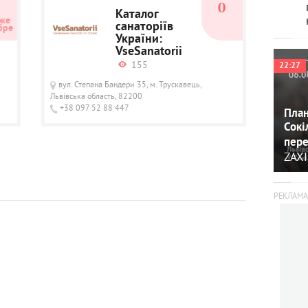
4
0
Каталог
же 
санаторіїв
бре
України:
VseSanatorii
155
22:27
вул. Степана Бандери 35, м. Трускавець,
Львівська область, 82200
+38 097 52 88 447
План
Сокі
пере
ZAXI