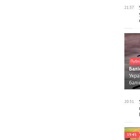
21:57
Публі
Балі
Укра
балі
20:51
19:45