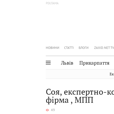
НОВИНИ
СТАТТІ
БЛОГИ
ZAXID.NET TV
Львів
Прикарпаття
Івано-Франківськ
Рівне
Ек
Тернопіль
Львів
Соя, експертно-к
Волинь
Чернівці
фірма , МПП
Закарпаття
Шептицький
49