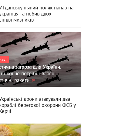
У Гданську п'яний поляк напав на
українця та побив двох
співвітчизників
кації
стична загроза для України.
їні конче потрібні власні
стичні ракети
Українські дрони атакували два
кораблі берегової охорони ФСБ у
Керчі