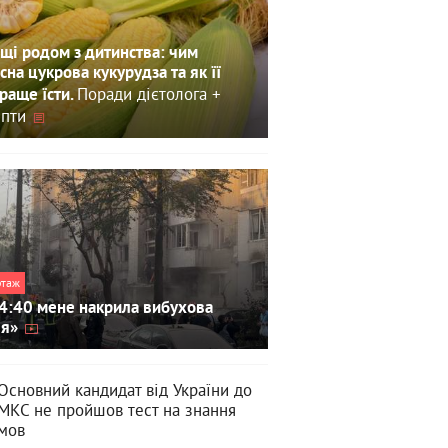
щі родом з дитинства: чим
сна цукрова кукурудза та як її
Поради дієтолога +
раще їсти.
пти
ртаж
4:40 мене накрила вибухова
ля»
Основний кандидат від України до
МКС не пройшов тест на знання
мов