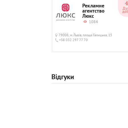
Рекламне
Ду
агентство
до
Люкс
1084
79008, м.Львів, площа Галицька, 15
+38 032 297 77 70
Відгуки