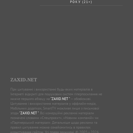
РОКУ (21+)
ZAXID.NET
При цитуванні і використанні будь-яких матеріалів в
Інтернеті відкриті для пошукових систем гіперпосилання не
нижче першого абзацу на
"ZAXID.NET "
— обов’язкові.
Цитування і використання матеріалів у оффлайн-медіа,
Мобільних додатках, SmartTV можливе лише з письмової
згоди
"ZAXID.NET "
. Всі комерційні рекламні матеріали
позначені словами «Спецпроєкт», «Новини компаній» чи
«Партнерський матеріал». Детальніше щодо реклами та
правил цитування можна ознайомитись в правилах
користування сайтом. Усі права захищені. © 2005—2026,