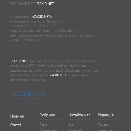
ТОВ “ЗАХІД.НЕТ”,
"ZAXID.NET "
.
Онлайн-медіа
«ZAXID.NET»
пл. Галицька, буд. 15, м. Львів, 79008
Телефон
+380 (32) 229-77-77
Адреса електронної пошти —
info@zaxid.net
Ідентифікатор онлайн-медіа в Реєстрі суб'єктів у сфері
медіа — R40-06155
"ZAXID.NET "
працює за підтримки Європейського фонду за
демократію (EED). Зміст публікацій не обов’язково
відображає офіційну позицію EED. Інформація чи погляди,
висловлені у публікаціях
"ZAXID.NET "
є виключною
відповідальністю редакції.
Рубрики
Читайте нас
Редакція
Новини
Статті
Львів
Rss
Про нас
Прикарпаття
Facebook
Редакційна