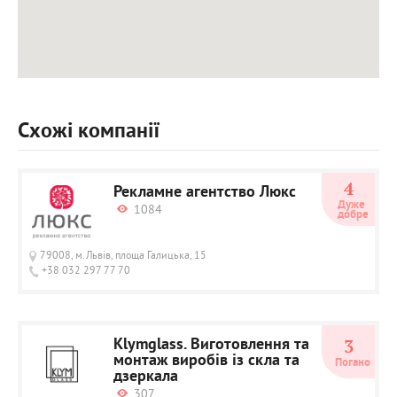
Схожі компанії
4
Рекламне агентство Люкс
Дуже 
1084
добре
79008, м.Львів, площа Галицька, 15
+38 032 297 77 70
Klymglass. Виготовлення та
3
монтаж виробів із скла та
Погано
дзеркала
307