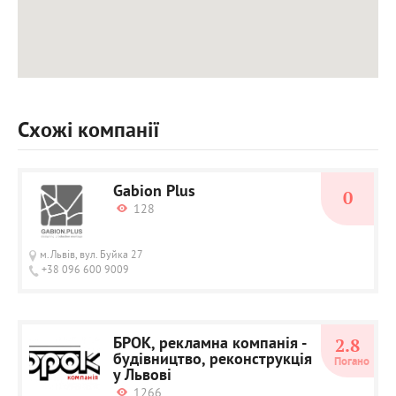
Схожі компанії
Gabion Plus
0
128
м.Львів, вул. Буйка 27
+38 096 600 9009
БРОК, рекламна компанія -
2.8
будівництво, реконструкція
Погано
у Львові
1266