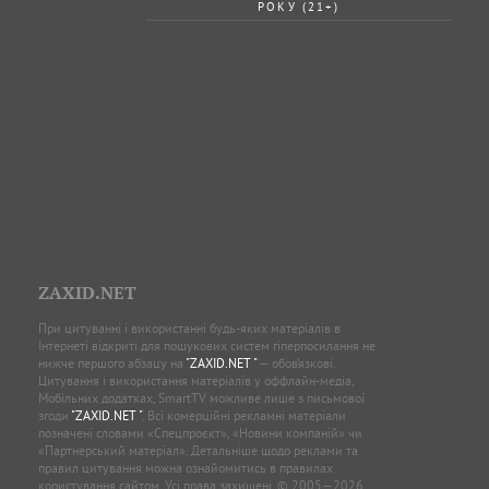
РОКУ (21+)
ZAXID.NET
При цитуванні і використанні будь-яких матеріалів в
Інтернеті відкриті для пошукових систем гіперпосилання не
нижче першого абзацу на
"ZAXID.NET "
— обов’язкові.
Цитування і використання матеріалів у оффлайн-медіа,
Мобільних додатках, SmartTV можливе лише з письмової
згоди
"ZAXID.NET "
. Всі комерційні рекламні матеріали
позначені словами «Спецпроєкт», «Новини компаній» чи
«Партнерський матеріал». Детальніше щодо реклами та
правил цитування можна ознайомитись в правилах
користування сайтом. Усі права захищені. © 2005—2026,