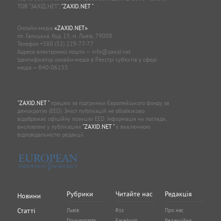
ТОВ “ЗАХІД.НЕТ”,
"ZAXID.NET "
.
Онлайн-медіа
«ZAXID.NET»
пл. Галицька, буд. 15, м. Львів, 79008
Телефон
+380 (32) 229-77-77
Адреса електронної пошти —
info@zaxid.net
Ідентифікатор онлайн-медіа в Реєстрі суб'єктів у сфері
медіа — R40-06155
"ZAXID.NET "
працює за підтримки Європейського фонду за
демократію (EED). Зміст публікацій не обов’язково
відображає офіційну позицію EED. Інформація чи погляди,
висловлені у публікаціях
"ZAXID.NET "
є виключною
відповідальністю редакції.
Рубрики
Читайте нас
Редакція
Новини
Статті
Львів
Rss
Про нас
Прикарпаття
Facebook
Редакційна