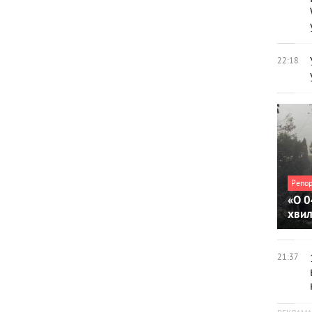
22:18
Репо
«О 0
хви
21:37