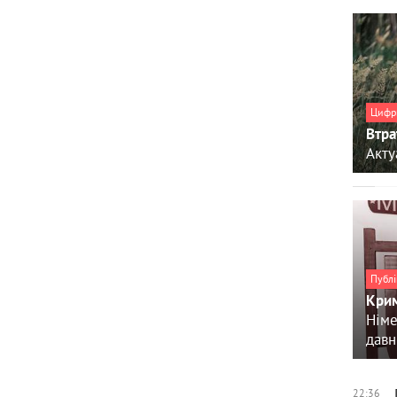
Цифр
Втра
Акту
Публі
Крим
Німе
давн
22:36