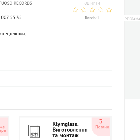
IRTUOSO RECORDS
ОЦІНИТИ
) 007 55 35
Голосів: 1
спецтехніки;
4
3
Klymglass.
же 
Погано
Виготовлення
бре
та монтаж