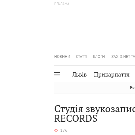
НОВИНИ
СТАТТІ
БЛОГИ
ZAXID.NET TV
Львів
Прикарпаття
Івано-Франківськ
Рівне
Ек
Тернопіль
Львів
Студія звукозап
Волинь
Чернівці
RECORDS
Закарпаття
Шептицький
176