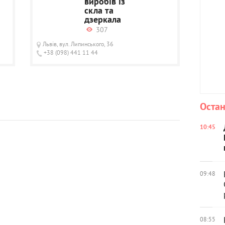
виробів із
скла та
дзеркала
307
Львів, вул. Липинського, 36
+38 (098) 441 11 44
Остан
10:45
09:48
08:55