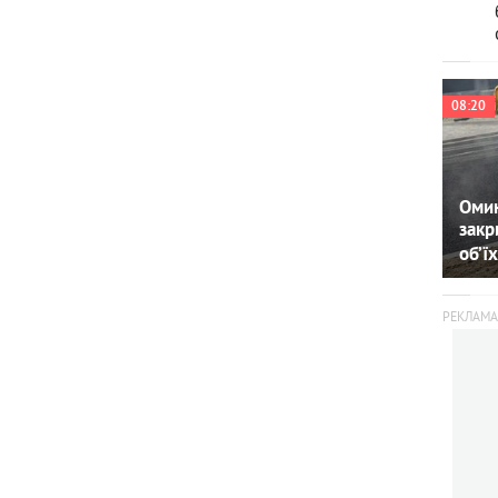
08:20
Омин
закр
об’їх