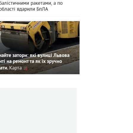
балістичними ракетами, а по
області вдарили БпЛА
айте затори: які вулиці Львова
иті на ремонт та як їх зручно
Карта
ати.