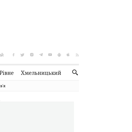
ІЙ
Рівне
Хмельницький
Словко
Культура
вʼя
Рецепти
Здоров'я
Спорт
Краєзнавство
Нерухомість
Домашні тварини