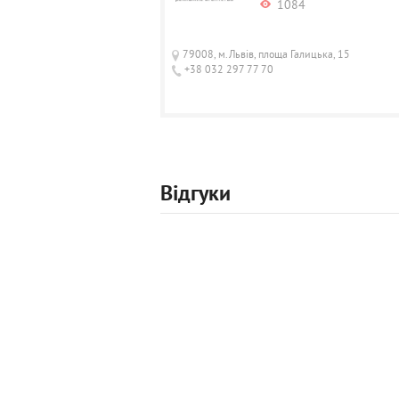
1084
79008, м.Львів, площа Галицька, 15
+38 032 297 77 70
Відгуки