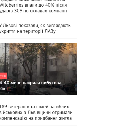
Wildberries впали до 40% після
ударів ЗСУ по складах компанії
У Львові показали, як виглядають
укриття на території ЛАЗу
ртаж
4:40 мене накрила вибухова
ля»
189 ветеранів та сімей загиблих
військових з Львівщини отримали
компенсацію на придбання житла