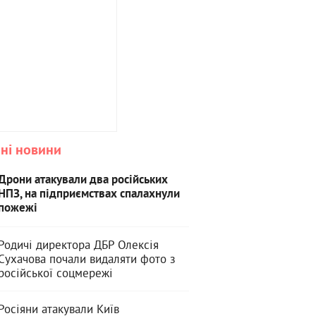
ні новини
Дрони атакували два російських
НПЗ, на підприємствах спалахнули
пожежі
Родичі директора ДБР Олексія
Сухачова почали видаляти фото з
російської соцмережі
Росіяни атакували Київ