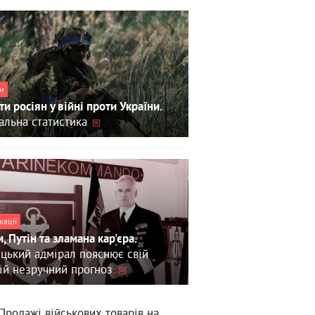
и
ти росіян у війні проти України.
альна статистика
кації
, Путін та зламана кар'єра.
цький адмірал пояснює свій
ій незручний прогноз
Продажі військових товарів на