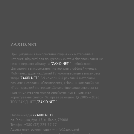
ZAXID.NET
При цитуванні і використанні будь-яких матеріалів в
Інтернеті відкриті для пошукових систем гіперпосилання не
нижче першого абзацу на
"ZAXID.NET "
— обов’язкові.
Цитування і використання матеріалів у оффлайн-медіа,
Мобільних додатках, SmartTV можливе лише з письмової
згоди
"ZAXID.NET "
. Всі комерційні рекламні матеріали
позначені словами «Спецпроєкт», «Новини компаній» чи
«Партнерський матеріал». Детальніше щодо реклами та
правил цитування можна ознайомитись в правилах
користування сайтом. Усі права захищені. © 2005—2026,
ТОВ “ЗАХІД.НЕТ”,
"ZAXID.NET "
.
Онлайн-медіа
«ZAXID.NET»
пл. Галицька, буд. 15, м. Львів, 79008
Телефон
+380 (32) 229-77-77
Адреса електронної пошти —
info@zaxid.net