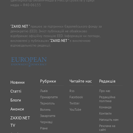
Ідентифікатор онлайн-медіа в Реєстрі суб'єктів у сфері
медіа — R40-06155
"ZAXID.NET "
працює за підтримки Європейського фонду за
демократію (EED). Зміст публікацій не обов’язково
відображає офіційну позицію EED. Інформація чи погляди,
висловлені у публікаціях
"ZAXID.NET "
є виключною
відповідальністю редакції.
Рубрики
Читайте нас
Редакція
Новини
Статті
Львів
Rss
Про нас
Прикарпаття
Facebook
Редакційна
Блоги
політика
Тернопіль
Twitter
Команда
Анонси
Волинь
YouTube
Контакти
Закарпаття
ZAXID.NET
Напишіть нам
Чернівці
TV
Реклама на
Рівне
сайті