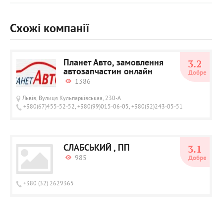
Схожі компанії
Планет Авто, замовлення
3.2
автозапчастин онлайн
Добре
1386
Львів, Вулиця Кульпарківськаа, 230-А
+380(67)455-52-52, +380(99)015-06-05, +380(32)243-05-51
СЛАБСЬКИЙ , ПП
3.1
985
Добре
+380 (32) 2629365