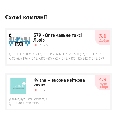
Схожі компанії
579 - Оптимальне таксі
3.1
Львів
Добре
3923
+380 (95) 095-4-242, +380 (67) 607-4-242, +380 (63) 195-4-242 ,
+380 (63) 196-4-242, +380 (68) 752-4-242, +380 (32) 242-8-242, 579
4.9
Kvitna – висока квіткова
кухня
Дуже 
добре
887
Львів, вул. Леся Курбаса, 7
+38 (068) 2960995