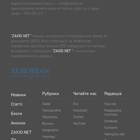
Адреса електронної пошти —
info@zaxid.net
Ідентифікатор онлайн-медіа в Реєстрі суб'єктів у сфері
медіа — R40-06155
"ZAXID.NET "
працює за підтримки Європейського фонду за
демократію (EED). Зміст публікацій не обов’язково
відображає офіційну позицію EED. Інформація чи погляди,
висловлені у публікаціях
"ZAXID.NET "
є виключною
відповідальністю редакції.
Рубрики
Читайте нас
Редакція
Новини
Статті
Львів
Rss
Про нас
Прикарпаття
Facebook
Редакційна
Блоги
політика
Тернопіль
Twitter
Команда
Анонси
Волинь
YouTube
Контакти
Закарпаття
ZAXID.NET
Напишіть нам
Чернівці