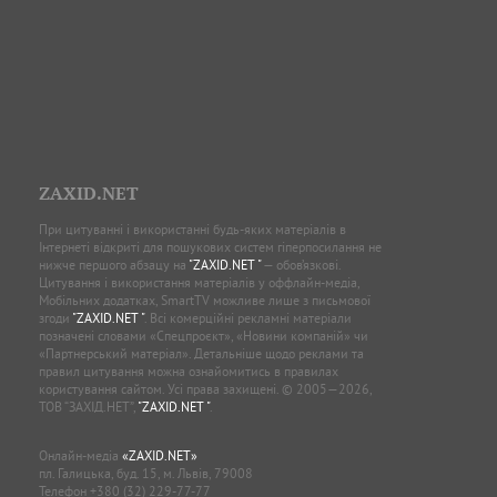
ZAXID.NET
При цитуванні і використанні будь-яких матеріалів в
Інтернеті відкриті для пошукових систем гіперпосилання не
нижче першого абзацу на
"ZAXID.NET "
— обов’язкові.
Цитування і використання матеріалів у оффлайн-медіа,
Мобільних додатках, SmartTV можливе лише з письмової
згоди
"ZAXID.NET "
. Всі комерційні рекламні матеріали
позначені словами «Спецпроєкт», «Новини компаній» чи
«Партнерський матеріал». Детальніше щодо реклами та
правил цитування можна ознайомитись в правилах
користування сайтом. Усі права захищені. © 2005—2026,
ТОВ “ЗАХІД.НЕТ”,
"ZAXID.NET "
.
Онлайн-медіа
«ZAXID.NET»
пл. Галицька, буд. 15, м. Львів, 79008
Телефон
+380 (32) 229-77-77