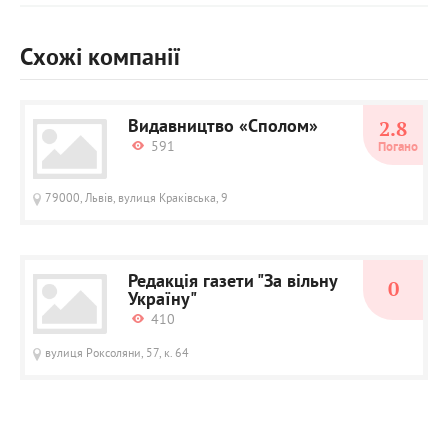
Схожі компанії
Видавництво «Сполом»
2.8
591
Погано
79000, Львів, вулиця Краківська, 9
Редакція газети "За вільну
0
Україну"
410
вулиця Роксоляни, 57, к. 64