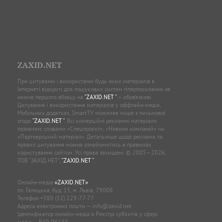
ZAXID.NET
При цитуванні і використанні будь-яких матеріалів в
Інтернеті відкриті для пошукових систем гіперпосилання не
нижче першого абзацу на
"ZAXID.NET "
— обов’язкові.
Цитування і використання матеріалів у оффлайн-медіа,
Мобільних додатках, SmartTV можливе лише з письмової
згоди
"ZAXID.NET "
. Всі комерційні рекламні матеріали
позначені словами «Спецпроєкт», «Новини компаній» чи
«Партнерський матеріал». Детальніше щодо реклами та
правил цитування можна ознайомитись в правилах
користування сайтом. Усі права захищені. © 2005—2026,
ТОВ “ЗАХІД.НЕТ”,
"ZAXID.NET "
.
Онлайн-медіа
«ZAXID.NET»
пл. Галицька, буд. 15, м. Львів, 79008
Телефон
+380 (32) 229-77-77
Адреса електронної пошти —
info@zaxid.net
Ідентифікатор онлайн-медіа в Реєстрі суб'єктів у сфері
медіа — R40-06155