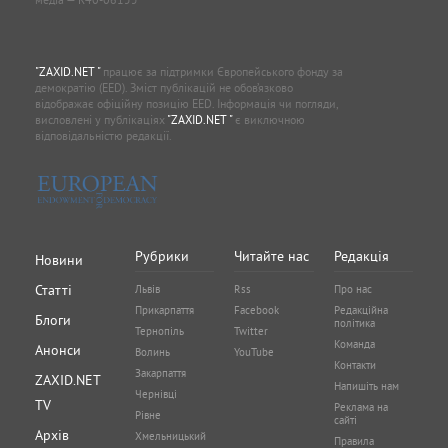
"ZAXID.NET "
працює за підтримки Європейського фонду за
демократію (EED). Зміст публікацій не обов’язково
відображає офіційну позицію EED. Інформація чи погляди,
висловлені у публікаціях
"ZAXID.NET "
є виключною
відповідальністю редакції.
Рубрики
Читайте нас
Редакція
Новини
Статті
Львів
Rss
Про нас
Прикарпаття
Facebook
Редакційна
Блоги
політика
Тернопіль
Twitter
Команда
Анонси
Волинь
YouTube
Контакти
Закарпаття
ZAXID.NET
Напишіть нам
Чернівці
TV
Реклама на
Рівне
сайті
Архів
Хмельницький
Правила