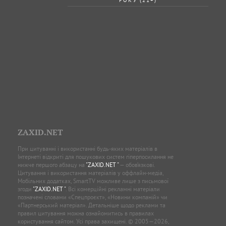
ZAXID.NET
При цитуванні і використанні будь-яких матеріалів в
Інтернеті відкриті для пошукових систем гіперпосилання не
нижче першого абзацу на
"ZAXID.NET "
— обов’язкові.
Цитування і використання матеріалів у оффлайн-медіа,
Мобільних додатках, SmartTV можливе лише з письмової
згоди
"ZAXID.NET "
. Всі комерційні рекламні матеріали
позначені словами «Спецпроєкт», «Новини компаній» чи
«Партнерський матеріал». Детальніше щодо реклами та
правил цитування можна ознайомитись в правилах
користування сайтом. Усі права захищені. © 2005—2026,