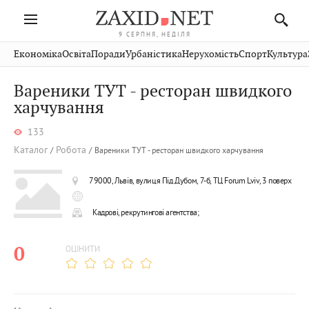
9 СЕРПНЯ, НЕДІЛЯ
Івано-
Публікації
Авто
Словко
Культура
Економіка
Освіта
Поради
Урбаністика
Нерухомість
Спорт
Культура
Стрий
Рівне
Франківськ
Світ
Економіка
Рецепти
Здоров'я
Дрогобич
Львів
Тернопіль
Вареники ТУТ - ресторан швидкого
Кіно
Дім
Спорт
Краєзнавство
Хмельницький
харчування
Чернівці
Волинь
Фото
Освіта
Нерухомість
Домашні
Вінниця
Шептицький
Закарпаття
тварини
133
Каталог
Робота
Вареники ТУТ - ресторан швидкого харчування
79000, Львів, вулиця Під Дубом, 7-б, ТЦ Forum Lviv, 3 поверх
Кадрові, рекрутингові агентства;
0
ОЦІНИТИ