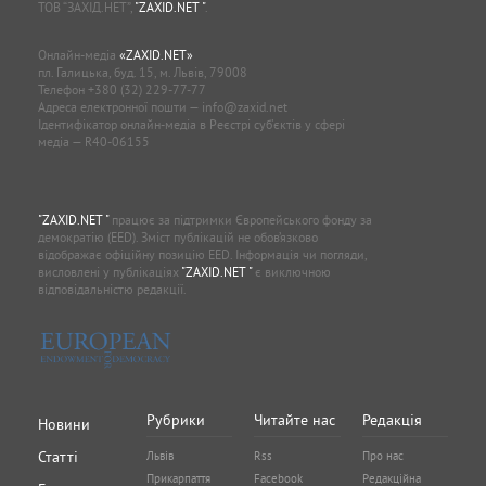
ТОВ “ЗАХІД.НЕТ”,
"ZAXID.NET "
.
Онлайн-медіа
«ZAXID.NET»
пл. Галицька, буд. 15, м. Львів, 79008
Телефон
+380 (32) 229-77-77
Адреса електронної пошти —
info@zaxid.net
Ідентифікатор онлайн-медіа в Реєстрі суб'єктів у сфері
медіа — R40-06155
"ZAXID.NET "
працює за підтримки Європейського фонду за
демократію (EED). Зміст публікацій не обов’язково
відображає офіційну позицію EED. Інформація чи погляди,
висловлені у публікаціях
"ZAXID.NET "
є виключною
відповідальністю редакції.
Рубрики
Читайте нас
Редакція
Новини
Статті
Львів
Rss
Про нас
Прикарпаття
Facebook
Редакційна