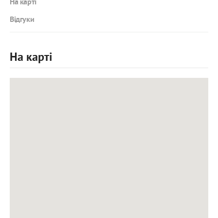
На карті
Відгуки
На карті