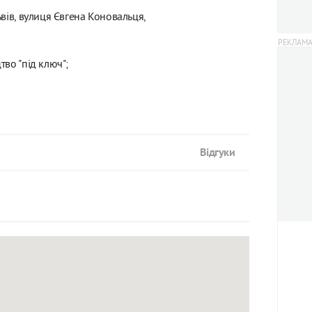
вів, вулиця Євгена Коновальця,
тво "під ключ";
Відгуки