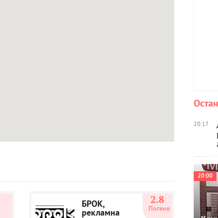
Остан
20:17
20:00
0
2.8
БРОК,
Погано
рекламна