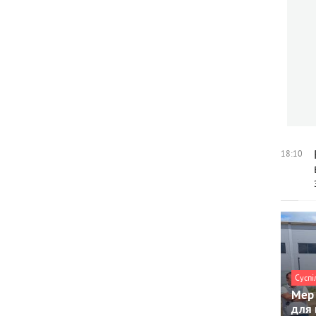
18:10
Суспі
Мер 
для 