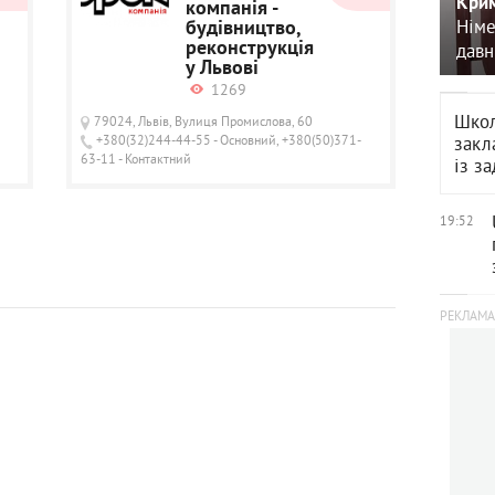
Крим
компанія -
Німе
будівництво,
реконструкція
давн
у Львові
1269
Школ
79024, Львів, Вулиця Промислова, 60
+380(32)244-44-55 - Основний, +380(50)371-
закл
63-11 - Контактний
із з
19:52