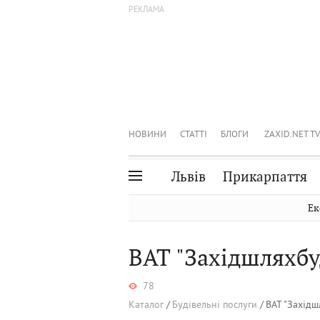
НОВИНИ
СТАТТІ
БЛОГИ
ZAXID.NET TV
Львів
Прикарпаття
Івано-Франківськ
Рівне
Ек
Тернопіль
Львів
ВАТ "Західшляхбу
Волинь
Чернівці
Закарпаття
Шептицький
78
Каталог
Будівельні послуги
ВАТ "Західш