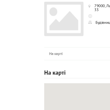
79000, Ль
33
Будівниц
На карті
На карті