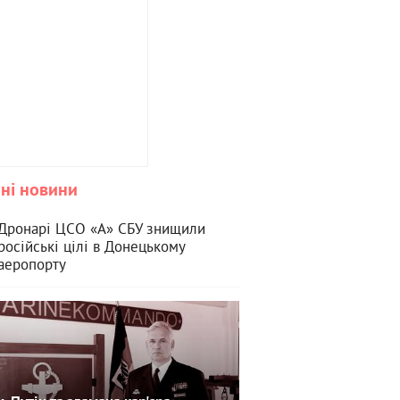
ні новини
Дронарі ЦСО «А» СБУ знищили
російські цілі в Донецькому
аеропорту