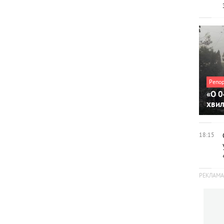
Репо
«О 0
хви
18:15