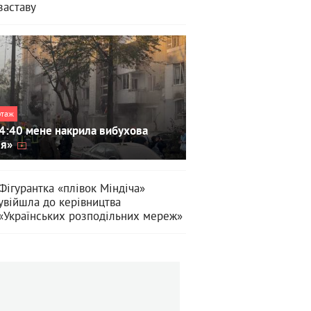
заставу
ртаж
4:40 мене накрила вибухова
ля»
Фігурантка «плівок Міндіча»
увійшла до керівництва
«Українських розподільних мереж»