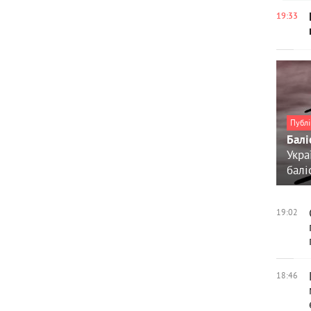
19:33
Публі
Балі
Укра
балі
19:02
18:46