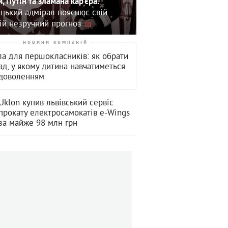
, Путін та зламана кар'єра.
цький адмірал пояснює свій
ій незручний прогноз
новини компаній
а для першокласників: як обрати
ад, у якому дитина навчатиметься
адоволенням
Uklon купив львівський сервіс
прокату електросамокатів e-Wings
за майже 98 млн грн