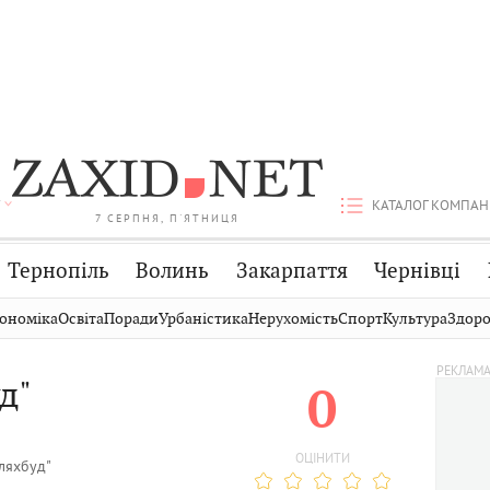
КАТАЛОГ КОМПАН
7 СЕРПНЯ, П'ЯТНИЦЯ
Тернопіль
Волинь
Закарпаття
Чернівці
Стрий
Публікації
Авто
ономіка
Освіта
Поради
Урбаністика
Нерухомість
Спорт
Культура
Здоро
Дрогобич
Світ
Економіка
д"
0
Хмельницький
Кіно
Дім
Вінниця
Фото
Освіта
ОЦІНИТИ
ляхбуд"