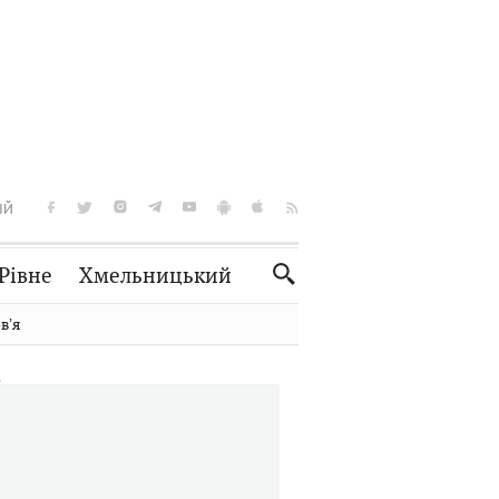
ІЙ
Рівне
Хмельницький
Словко
Культура
вʼя
Рецепти
Здоров'я
Спорт
Краєзнавство
Нерухомість
Домашні тварини