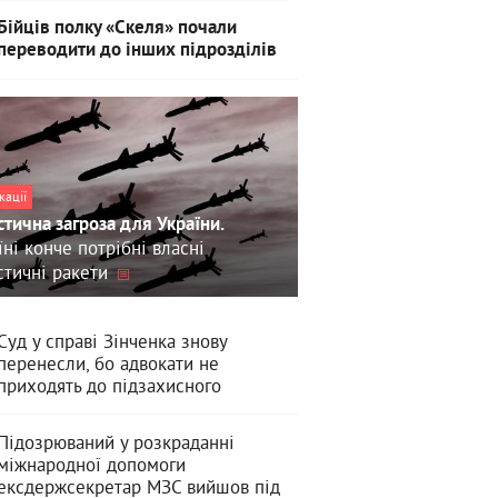
Бійців полку «Скеля» почали
переводити до інших підрозділів
кації
стична загроза для України.
їні конче потрібні власні
стичні ракети
Суд у справі Зінченка знову
перенесли, бо адвокати не
приходять до підзахисного
Підозрюваний у розкраданні
міжнародної допомоги
ексдержсекретар МЗС вийшов під