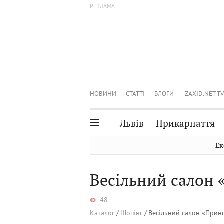
НОВИНИ
СТАТТІ
БЛОГИ
ZAXID.NET TV
Львів
Прикарпаття
Івано-Франківськ
Рівне
Ек
Тернопіль
Львів
Весільний салон 
Волинь
Чернівці
Закарпаття
Шептицький
48
Каталог
Шопінг
Весільний салон «Прин