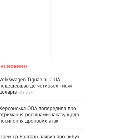
ні новини
Volkswagen Tiguan зі США
подешевшав до чотирьох тисяч
доларів
- Авто 24
Херсонська ОВА попередила про
отримання росіянами наказу щодо
посилення дронових атак
Премʼєр Болгарії заявив про вибух