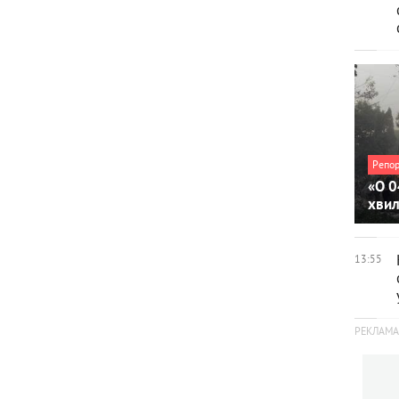
Репо
«О 0
хви
13:55