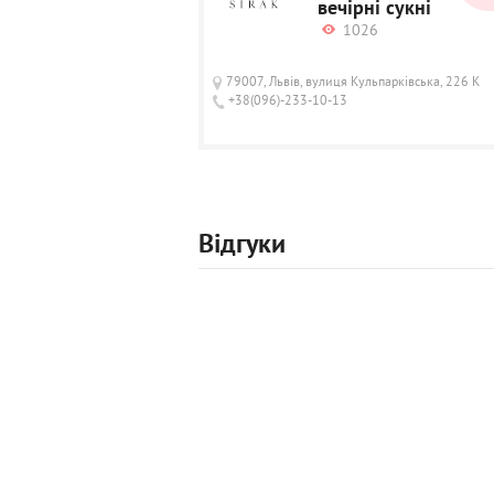
вечірні сукні
1026
79007, Львів, вулиця Кульпарківська, 226 К
+38(096)-233-10-13
Відгуки