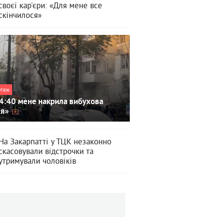
своєї кар'єри: «Для мене все
скінчилося»
ртаж
4:40 мене накрила вибухова
ля»
На Закарпатті у ТЦК незаконно
скасовували відстрочки та
утримували чоловіків