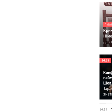
Публі
Крим
Німе
давн
14:25
Конф
найм
Шовк
Тара
знат
14:15