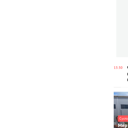
13:30
Суспі
Мер 