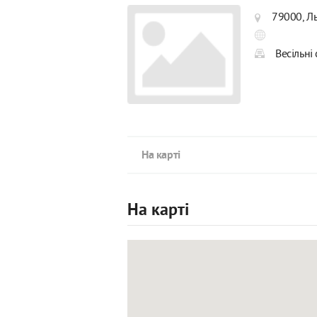
79000, Ль
Весільні
На карті
На карті