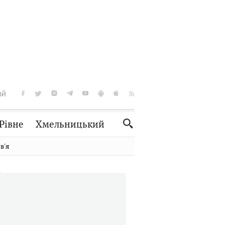
ІЙ
Рівне
Хмельницький
Словко
Культура
вʼя
Рецепти
Здоров'я
Спорт
Краєзнавство
Нерухомість
Домашні тварини