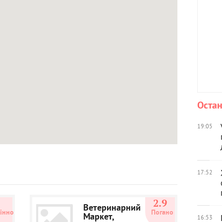
Остан
19:05
17:52
5
2.9
Ветеринарний
інно
Погано
Маркет,
16:53