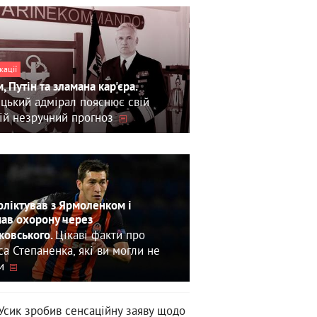
кації
, Путін та зламана кар'єра.
цький адмірал пояснює свій
ій незручний прогноз
ліктував з Ярмоленком і
ав охорону через
Цікаві факти про
овського.
са Степаненка, які ви могли не
и
Усик зробив сенсаційну заяву щодо