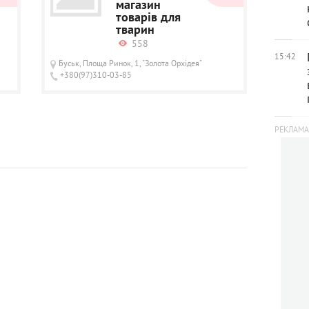
магазин
товарів для
тварин
558
15:42
Буськ, Площа Ринок, 1, "Золота Орхідея"
+380(97)310-03-85