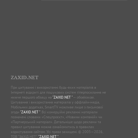
ZAXID.NET
При цитуванні і використанні будь-яких матеріалів в
Інтернеті відкриті для пошукових систем гіперпосилання не
нижче першого абзацу на
"ZAXID.NET "
— обов’язкові.
Цитування і використання матеріалів у оффлайн-медіа,
Мобільних додатках, SmartTV можливе лише з письмової
згоди
"ZAXID.NET "
. Всі комерційні рекламні матеріали
позначені словами «Спецпроєкт», «Новини компаній» чи
«Партнерський матеріал». Детальніше щодо реклами та
правил цитування можна ознайомитись в правилах
користування сайтом. Усі права захищені. © 2005—2026,
ТОВ “ЗАХІД.НЕТ”,
"ZAXID.NET "
.