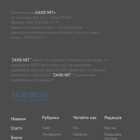
Онлайн-медіа
«ZAXID.NET»
пл. Галицька, буд. 15, м. Львів, 79008
Телефон
+380 (32) 229-77-77
Адреса електронної пошти —
info@zaxid.net
Ідентифікатор онлайн-медіа в Реєстрі суб'єктів у сфері
медіа — R40-06155
"ZAXID.NET "
працює за підтримки Європейського фонду за
демократію (EED). Зміст публікацій не обов’язково
відображає офіційну позицію EED. Інформація чи погляди,
висловлені у публікаціях
"ZAXID.NET "
є виключною
відповідальністю редакції.
Рубрики
Читайте нас
Редакція
Новини
Статті
Львів
Rss
Про нас
Прикарпаття
Facebook
Редакційна
Блоги
політика