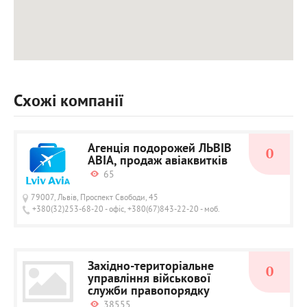
Схожі компанії
Агенція подорожей ЛЬВІВ
0
АВІА, продаж авіаквитків
65
79007, Львів, Проспект Свободи, 45
+380(32)253-68-20 - офіс, +380(67)843-22-20 - моб.
Західно-територіальне
0
управління військової
служби правопорядку
38555