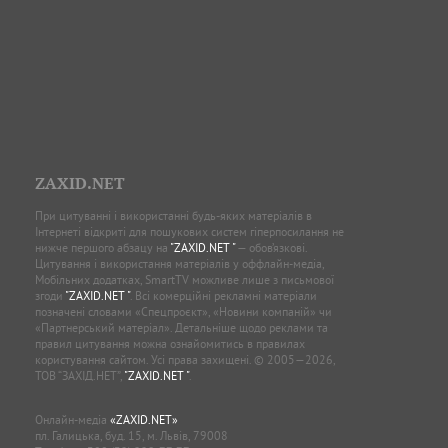
ZAXID.NET
При цитуванні і використанні будь-яких матеріалів в
Інтернеті відкриті для пошукових систем гіперпосилання не
нижче першого абзацу на
"ZAXID.NET "
— обов’язкові.
Цитування і використання матеріалів у оффлайн-медіа,
Мобільних додатках, SmartTV можливе лише з письмової
згоди
"ZAXID.NET "
. Всі комерційні рекламні матеріали
позначені словами «Спецпроєкт», «Новини компаній» чи
«Партнерський матеріал». Детальніше щодо реклами та
правил цитування можна ознайомитись в правилах
користування сайтом. Усі права захищені. © 2005—2026,
ТОВ “ЗАХІД.НЕТ”,
"ZAXID.NET "
.
Онлайн-медіа
«ZAXID.NET»
пл. Галицька, буд. 15, м. Львів, 79008