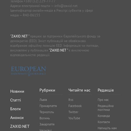
Телефон
+380 (32) 229-77-77
Адреса електронної пошти —
info@zaxid.net
Ідентифікатор онлайн-медіа в Реєстрі суб'єктів у сфері
медіа — R40-06155
"ZAXID.NET "
працює за підтримки Європейського фонду за
демократію (EED). Зміст публікацій не обов’язково
відображає офіційну позицію EED. Інформація чи погляди,
висловлені у публікаціях
"ZAXID.NET "
є виключною
відповідальністю редакції.
Рубрики
Читайте нас
Редакція
Новини
Статті
Львів
Rss
Про нас
Прикарпаття
Facebook
Редакційна
Блоги
політика
Тернопіль
Twitter
Команда
Анонси
Волинь
YouTube
Контакти
Закарпаття
ZAXID.NET
Напишіть нам
Чернівці