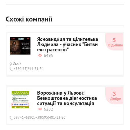
Схожі компанії
Ясновидиця та цілителька
5
Людмила - учасник "Битви
Відмінно
екстрасенсів"
6495
Львів
+380(63)214-71-51
Ворожіння у Львові:
3
Безкоштовна діагностика
Добре
ситуації та консультація
6282
0974146892, +380(95)481-13-80