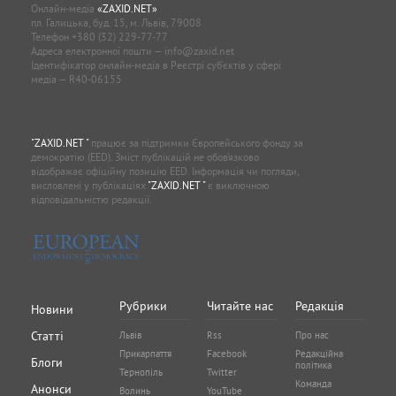
Онлайн-медіа
«ZAXID.NET»
пл. Галицька, буд. 15, м. Львів, 79008
Телефон
+380 (32) 229-77-77
Адреса електронної пошти —
info@zaxid.net
Ідентифікатор онлайн-медіа в Реєстрі суб'єктів у сфері
медіа — R40-06155
"ZAXID.NET "
працює за підтримки Європейського фонду за
демократію (EED). Зміст публікацій не обов’язково
відображає офіційну позицію EED. Інформація чи погляди,
висловлені у публікаціях
"ZAXID.NET "
є виключною
відповідальністю редакції.
Рубрики
Читайте нас
Редакція
Новини
Статті
Львів
Rss
Про нас
Прикарпаття
Facebook
Редакційна
Блоги
політика
Тернопіль
Twitter
Команда
Анонси
Волинь
YouTube