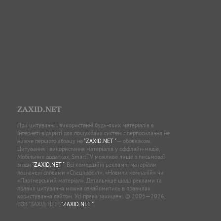
ZAXID.NET
При цитуванні і використанні будь-яких матеріалів в
Інтернеті відкриті для пошукових систем гіперпосилання не
нижче першого абзацу на
"ZAXID.NET "
— обов’язкові.
Цитування і використання матеріалів у оффлайн-медіа,
Мобільних додатках, SmartTV можливе лише з письмової
згоди
"ZAXID.NET "
. Всі комерційні рекламні матеріали
позначені словами «Спецпроєкт», «Новини компаній» чи
«Партнерський матеріал». Детальніше щодо реклами та
правил цитування можна ознайомитись в правилах
користування сайтом. Усі права захищені. © 2005—2026,
ТОВ “ЗАХІД.НЕТ”,
"ZAXID.NET "
.