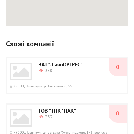
Схожі компанії
ВАТ "ЛьвівОРГРЕС"
0
350
79000, Львів, вулиця Тютюнників, 55
ТОВ "ТПК "НАК"
0
333
79000, Львів, вулиця Богдана Хмельницького, 176, корпус 5