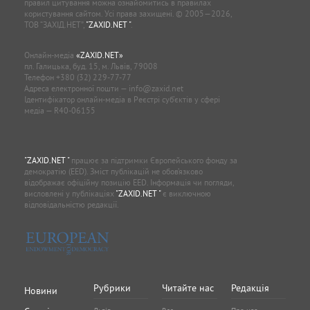
правил цитування можна ознайомитись в правилах
користування сайтом. Усі права захищені. © 2005—2026,
ТОВ “ЗАХІД.НЕТ”,
"ZAXID.NET "
.
Онлайн-медіа
«ZAXID.NET»
пл. Галицька, буд. 15, м. Львів, 79008
Телефон
+380 (32) 229-77-77
Адреса електронної пошти —
info@zaxid.net
Ідентифікатор онлайн-медіа в Реєстрі суб'єктів у сфері
медіа — R40-06155
"ZAXID.NET "
працює за підтримки Європейського фонду за
демократію (EED). Зміст публікацій не обов’язково
відображає офіційну позицію EED. Інформація чи погляди,
висловлені у публікаціях
"ZAXID.NET "
є виключною
відповідальністю редакції.
Рубрики
Читайте нас
Редакція
Новини