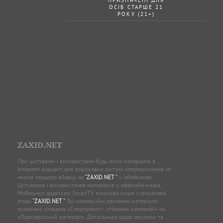
ПРИЗНАЧЕНІ ДЛЯ
ОСІБ СТАРШЕ 21
РОКУ (21+)
ZAXID.NET
При цитуванні і використанні будь-яких матеріалів в
Інтернеті відкриті для пошукових систем гіперпосилання не
нижче першого абзацу на
"ZAXID.NET "
— обов’язкові.
Цитування і використання матеріалів у оффлайн-медіа,
Мобільних додатках, SmartTV можливе лише з письмової
згоди
"ZAXID.NET "
. Всі комерційні рекламні матеріали
позначені словами «Спецпроєкт», «Новини компаній» чи
«Партнерський матеріал». Детальніше щодо реклами та