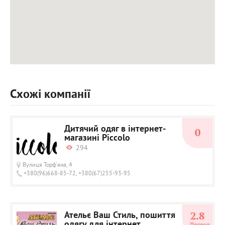
Схожі компанії
Дитячий одяг в інтернет-
0
магазині Piccolo
294
Вулиця Торф'яна, 4
+380(96)668-85-72, +380(67)255-93-95
Ательє Ваш Стиль, пошиття
2.8
одягу для інтернет