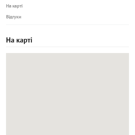
На карті
Відгуки
На карті