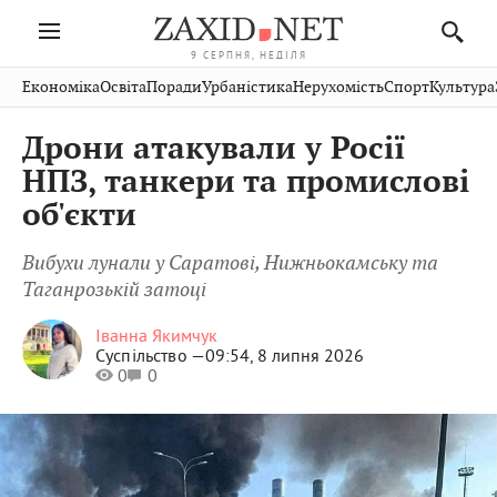
9 СЕРПНЯ, НЕДІЛЯ
Івано-
Публікації
Авто
Словко
Культура
Економіка
Освіта
Поради
Урбаністика
Нерухомість
Спорт
Культура
Стрий
Рівне
Франківськ
Світ
Економіка
Рецепти
Здоров'я
Дрогобич
Львів
Тернопіль
Дрони атакували у Росії
Кіно
Дім
Спорт
Краєзнавство
Хмельницький
Чернівці
Волинь
НПЗ, танкери та промислові
Фото
Освіта
Нерухомість
Домашні
Вінниця
Шептицький
об'єкти
Закарпаття
тварини
Вибухи лунали у Саратові, Нижньокамську та
Таганрозькій затоці
Іванна Якимчук
Суспільство —
09:54, 8 липня 2026
0
0