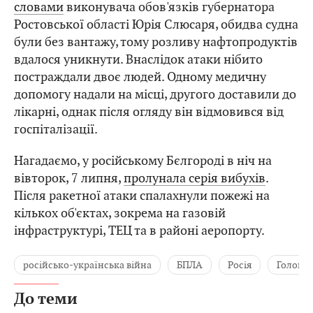
словами
виконувача обов'язків губернатора
Ростовської області Юрія Слюсаря, обидва судна
були без вантажу, тому розливу нафтопродуктів
вдалося уникнути. Внаслідок атаки нібито
постраждали двоє людей. Одному медичну
допомогу надали на місці, другого доставили до
лікарні, однак після огляду він відмовився від
госпіталізації.
Нагадаємо, у російському Бєлгороді в ніч на
вівторок, 7 липня,
пролунала серія вибухів
.
Після ракетної атаки спалахнули пожежі на
кількох об'єктах, зокрема на газовій
інфраструктурі, ТЕЦ та в районі аеропорту.
російсько-українська війна
БПЛА
Росія
Головні
До теми