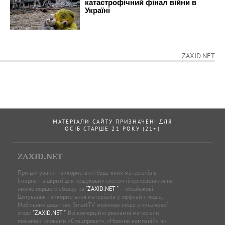
ZAXID.NET
МАТЕРІАЛИ САЙТУ ПРИЗНАЧЕНІ ДЛЯ
ОСІБ СТАРШЕ 21 РОКУ (21+)
ZAXID.NET
При цитуванні і використанні будь-яких матеріалів в
Інтернеті відкриті для пошукових систем гіперпосилання не
нижче першого абзацу на
"ZAXID.NET "
— обов’язкові.
Цитування і використання матеріалів у оффлайн-медіа,
Мобільних додатках, SmartTV можливе лише з письмової
згоди
"ZAXID.NET "
. Всі комерційні рекламні матеріали
позначені словами «Спецпроєкт», «Новини компаній» чи