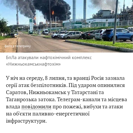
фото
з телеграму
БпЛа атакували нафтохімічний комплекс
«Нижньокамськнафтохім»
У ніч на середу, 8 липня, та вранці Росія зазнала
серії атак безпілотників. Під ударом опинилися
Саратов, Нижньокамськ у Татарстані та
Таганрозька затока. Телеграм-канали та місцева
влада
повідомили
про пожежі, вибухи та атаки
на об'єкти паливно-енергетичної
інфраструктури.