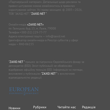
«Партнерський матеріал». Детальніше щодо реклами та
правил цитування можна ознайомитись в правилах
користування сайтом. Усі права захищені. © 2005—2026,
ТОВ “ЗАХІД.НЕТ”,
"ZAXID.NET "
.
Онлайн-медіа
«ZAXID.NET»
пл. Галицька, буд. 15, м. Львів, 79008
Телефон
+380 (32) 229-77-77
Адреса електронної пошти —
info@zaxid.net
Ідентифікатор онлайн-медіа в Реєстрі суб'єктів у сфері
медіа — R40-06155
"ZAXID.NET "
працює за підтримки Європейського фонду за
демократію (EED). Зміст публікацій не обов’язково
відображає офіційну позицію EED. Інформація чи погляди,
висловлені у публікаціях
"ZAXID.NET "
є виключною
відповідальністю редакції.
Рубрики
Читайте нас
Редакція
Новини