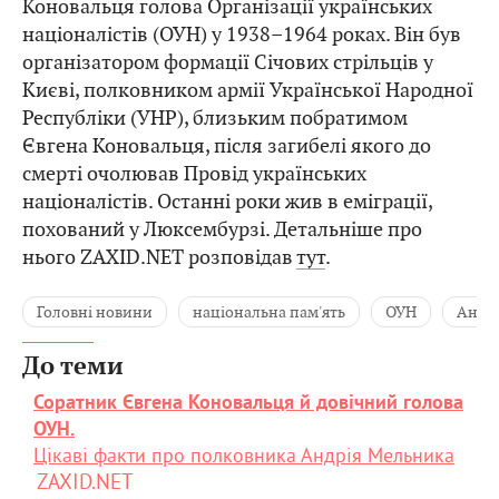
Коновальця голова Організації українських
націоналістів (ОУН) у 1938–1964 роках. Він був
організатором формації Січових стрільців у
Києві, полковником армії Української Народної
Республіки (УНР), близьким побратимом
Євгена Коновальця, після загибелі якого до
смерті очолював Провід українських
націоналістів. Останні роки жив в еміграції,
похований у Люксембурзі. Детальніше про
нього ZAXID.NET розповідав
тут
.
Головні новини
національна пам'ять
ОУН
Андрі
До теми
Соратник Євгена Коновальця й довічний голова
ОУН.
Цікаві факти про полковника Андрія Мельника
ZAXID.NET