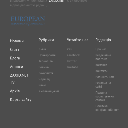
висловлені у публікаціях
"ZAXID.NET "
є виключною
відповідальністю редакції.
Рубрики
Читайте нас
Редакція
Новини
Статті
Львів
Rss
Про нас
Прикарпаття
Facebook
Редакційна
Блоги
політика
Тернопіль
Twitter
Команда
Анонси
Волинь
YouTube
Контакти
Закарпаття
ZAXID.NET
Напишіть нам
Чернівці
TV
Реклама на
Рівне
сайті
Архів
Хмельницький
Правила
користування
Карта сайту
сайтом
Політика
конфіденційності