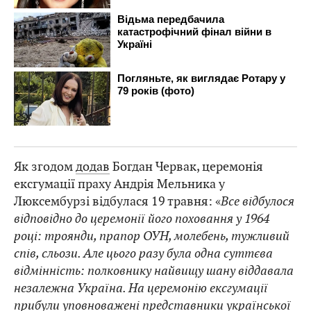
Як згодом
додав
Богдан Червак, церемонія
ексгумації праху Андрія Мельника у
Люксембурзі відбулася 19 травня: «
Все відбулося
відповідно до церемонії його поховання у 1964
році: троянди, прапор ОУН, молебень, тужливий
спів, сльози. Але цього разу була одна суттєва
відмінність: полковнику найвищу шану віддавала
незалежна Україна. На церемонію ексгумації
прибули уповноважені представники української