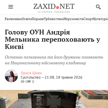
10 СЕРПНЯ, ПОНЕДІЛОК
Івано-
Публікації
Авто
Словко
Культура
Економіка
Освіта
Поради
Урбаністика
Нерухомість
Спорт
Культура
Стрий
Рівне
Франківськ
Світ
Економіка
Рецепти
Здоров'я
Дрогобич
Львів
Тернопіль
Голову ОУН Андрія
Кіно
Дім
Спорт
Краєзнавство
Хмельницький
Чернівці
Волинь
Мельника перепоховають у
Фото
Освіта
Нерухомість
Домашні
Вінниця
Шептицький
Києві
Закарпаття
тварини
Останки полковника та його дружини поховають
на Національному військовому кладовищі
Орися Шиян
Суспільство —
21:08, 18 травня 2026
0
0