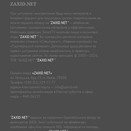
ZAXID.NET
При цитуванні і використанні будь-яких матеріалів в
Інтернеті відкриті для пошукових систем гіперпосилання не
нижче першого абзацу на
"ZAXID.NET "
— обов’язкові.
Цитування і використання матеріалів у оффлайн-медіа,
Мобільних додатках, SmartTV можливе лише з письмової
згоди
"ZAXID.NET "
. Всі комерційні рекламні матеріали
позначені словами «Спецпроєкт», «Новини компаній» чи
«Партнерський матеріал». Детальніше щодо реклами та
правил цитування можна ознайомитись в правилах
користування сайтом. Усі права захищені. © 2005—2026,
ТОВ “ЗАХІД.НЕТ”,
"ZAXID.NET "
.
Онлайн-медіа
«ZAXID.NET»
пл. Галицька, буд. 15, м. Львів, 79008
Телефон
+380 (32) 229-77-77
Адреса електронної пошти —
info@zaxid.net
Ідентифікатор онлайн-медіа в Реєстрі суб'єктів у сфері
медіа — R40-06155
"ZAXID.NET "
працює за підтримки Європейського фонду за
демократію (EED). Зміст публікацій не обов’язково
відображає офіційну позицію EED. Інформація чи погляди,