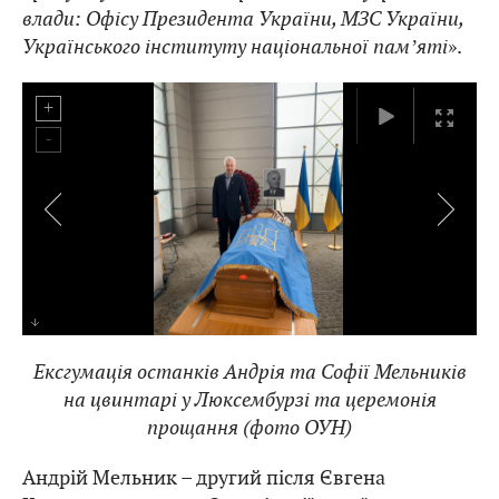
влади: Офісу Президента України, МЗС України,
Українського інституту національної памʼяті
».
Богдан Червак біля труни з останками полковника
Ексгумація останків Андрія та Софії Мельників
Андрія Мельника
на цвинтарі у Люксембурзі та церемонія
прощання (фото ОУН)
Андрій Мельник – другий після Євгена