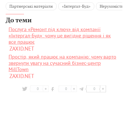
Партнерські матеріали
«Інтергал-Буд»
Нерухомість
До теми
Послуга «Ремонт під ключ» від компанії
«Інтергал-Буд»: чому це вигідне рішення і як
все працює
ZAXID.NET
Простір, який працює на компанію: чому варто
звернути увагу на сучасний бізнес-центр
MillTown
ZAXID.NET
0
0
0