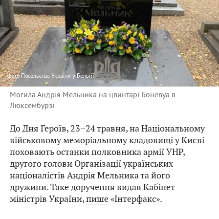
фото
Посольства України у Бельгії
Могила Андрія Мельника на цвинтарі Боневуа в
Люксембурзі
До Дня Героїв, 23–24 травня, на Національному
військовому меморіальному кладовищі у Києві
поховають останки полковника армії УНР,
другого голови Організації українських
націоналістів Андрія Мельника та його
дружини. Таке доручення видав Кабінет
міністрів України,
пише
«Інтерфакс».