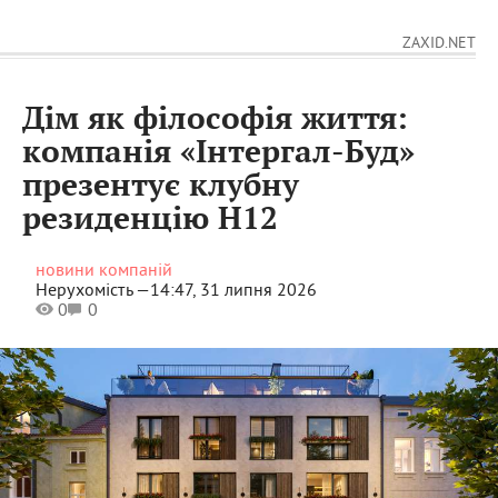
ZAXID.NET
Дім як філософія життя:
компанія «Інтергал-Буд»
презентує клубну
резиденцію H12
новини компаній
Нерухомість —
14:47, 31 липня 2026
0
0