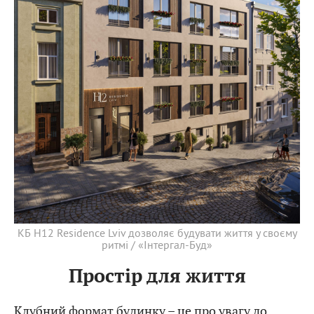
КБ H12 Residence Lviv дозволяє будувати життя у своєму
ритмі / «Інтергал-Буд»
Простір для життя
Клубний формат будинку – це про увагу до