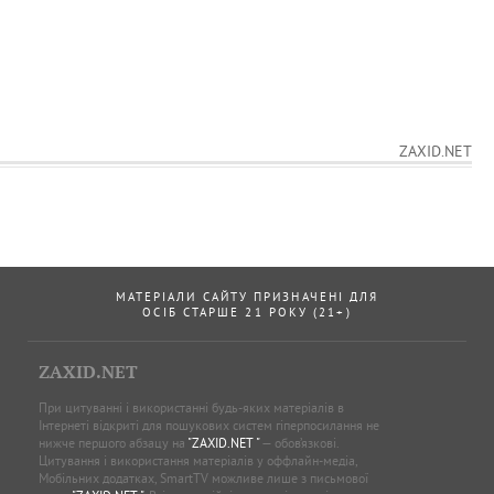
ZAXID.NET
МАТЕРІАЛИ САЙТУ ПРИЗНАЧЕНІ ДЛЯ
ОСІБ СТАРШЕ 21 РОКУ (21+)
ZAXID.NET
При цитуванні і використанні будь-яких матеріалів в
Інтернеті відкриті для пошукових систем гіперпосилання не
нижче першого абзацу на
"ZAXID.NET "
— обов’язкові.
Цитування і використання матеріалів у оффлайн-медіа,
Мобільних додатках, SmartTV можливе лише з письмової