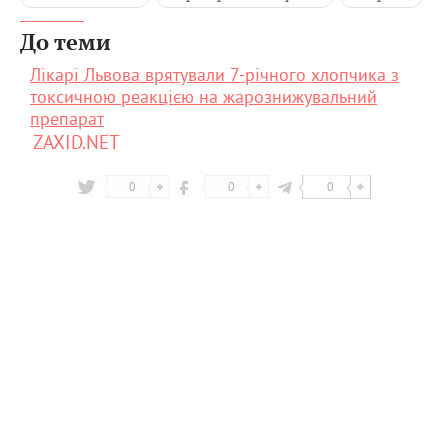
До теми
Лікарі Львова врятували 7-річного хлопчика з
токсичною реакцією на жарознижувальний
препарат
ZAXID.NET
0
0
0