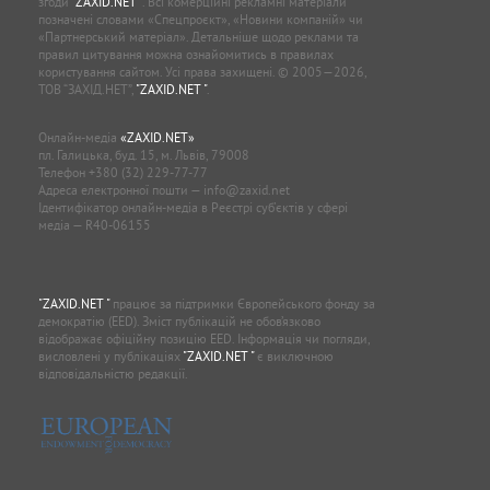
згоди
"ZAXID.NET "
. Всі комерційні рекламні матеріали
позначені словами «Спецпроєкт», «Новини компаній» чи
«Партнерський матеріал». Детальніше щодо реклами та
правил цитування можна ознайомитись в правилах
користування сайтом. Усі права захищені. © 2005—2026,
ТОВ “ЗАХІД.НЕТ”,
"ZAXID.NET "
.
Онлайн-медіа
«ZAXID.NET»
пл. Галицька, буд. 15, м. Львів, 79008
Телефон
+380 (32) 229-77-77
Адреса електронної пошти —
info@zaxid.net
Ідентифікатор онлайн-медіа в Реєстрі суб'єктів у сфері
медіа — R40-06155
"ZAXID.NET "
працює за підтримки Європейського фонду за
демократію (EED). Зміст публікацій не обов’язково
відображає офіційну позицію EED. Інформація чи погляди,
висловлені у публікаціях
"ZAXID.NET "
є виключною
відповідальністю редакції.