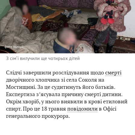
фото
поліції
З сімʼї вилучили ще чотирьох дітей
Слідчі завершили розслідування щодо
смерті
дворічного хлопчика зі села Соколя на
Мостищині. За це судитимуть його батьків.
Експертиза зʼясувала причину смерті дитини.
Окрім хворіб, у нього виявили в крові етиловий
спирт. Про це 18 травня
повідомили
в Офісі
генерального прокурора.