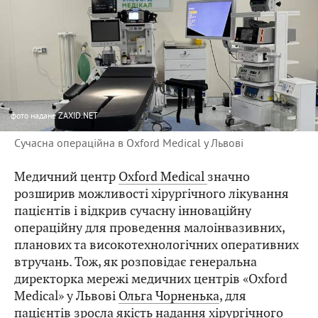
фото
надане ZAXID.NET
Сучасна операційна в Oxford Medical у Львові
Медичний центр
Oxford Medical
значно
розширив можливості хірургічного лікування
пацієнтів і відкрив сучасну інноваційну
операційну для проведення малоінвазивних,
планових та високотехнологічних оперативних
втручань. Тож, як розповідає генеральна
директорка мережі медичних центрів «Oxford
Medical» у Львові
Ольга Чорненька
, для
пацієнтів зросла якість надання хірургічного