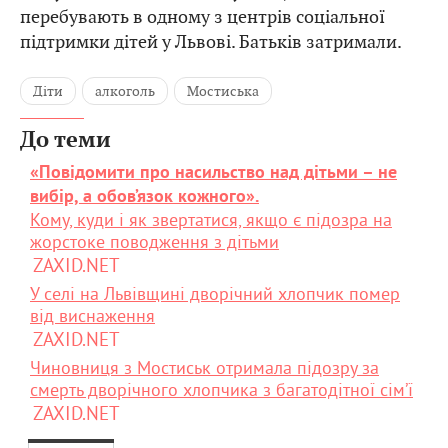
перебувають в одному з центрів соціальної
підтримки дітей у Львові. Батьків затримали.
Діти
алкоголь
Мостиська
До теми
«Повідомити про насильство над дітьми – не
вибір, а обов’язок кожного».
Кому, куди і як звертатися, якщо є підозра на
жорстоке поводження з дітьми
ZAXID.NET
У селі на Львівщині дворічний хлопчик помер
від виснаження
ZAXID.NET
Чиновниця з Мостиськ отримала підозру за
смерть дворічного хлопчика з багатодітної сім’ї
ZAXID.NET