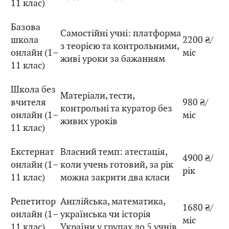
11 клас)
Базова
Самостійні учні: платформа
школа
2200 ₴/
з теорією та контрольними,
онлайн (1–
міс
живі уроки за бажанням
11 клас)
Школа без
Матеріали, тести,
вчителя
980 ₴/
контрольні та куратор без
онлайн (1–
міс
живих уроків
11 клас)
Екстернат
Власний темп: атестація,
4900 ₴/
онлайн (1–
коли учень готовий, за рік
рік
11 клас)
можна закрити два класи
Репетитор
Англійська, математика,
1680 ₴/
онлайн (1–
українська чи історія
міс
11 клас)
України у групах до 5 учнів