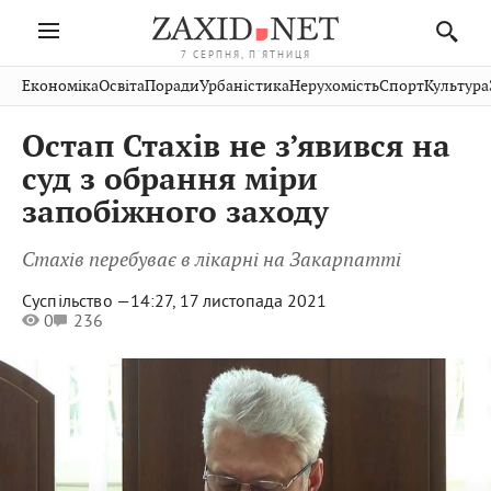
7 СЕРПНЯ, П'ЯТНИЦЯ
Івано-
Публікації
Авто
Словко
Культура
Економіка
Освіта
Поради
Урбаністика
Нерухомість
Спорт
Культура
Стрий
Рівне
Франківськ
Світ
Економіка
Рецепти
Здоров'я
Дрогобич
Львів
Тернопіль
Остап Стахів не з’явився на
Кіно
Дім
Спорт
Краєзнавство
Хмельницький
Чернівці
Волинь
суд з обрання міри
Фото
Освіта
Нерухомість
Домашні
Вінниця
Шептицький
запобіжного заходу
Закарпаття
тварини
Стахів перебуває в лікарні на Закарпатті
Суспільство —
14:27, 17 листопада 2021
0
236