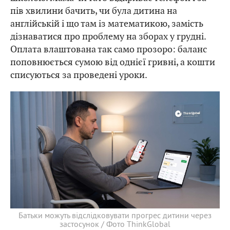
пів хвилини бачить, чи була дитина на
англійській і що там із математикою, замість
дізнаватися про проблему на зборах у грудні.
Оплата влаштована так само прозоро: баланс
поповнюється сумою від однієї гривні, а кошти
списуються за проведені уроки.
Батьки можуть відслідковувати прогрес дитини через
застосунок / Фото ThinkGlobal