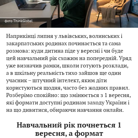
фото
ThinkGlobal
Наприкінці липня у львівських, волинських і
закарпатських родинах починається та сама
розмова: куди дитина піде у вересні і чи буде
цей навчальний рік схожим на попередній. Уряд
уже визначив рамки, школи готують розклади,
а в шкільну реальність тихо зайшов ще один
учасник – штучний інтелект, яким діти
користуються щодня, часто без жодних правил.
Розберімо спокійно: що змінюється з 1 вересня,
які формати доступні родинам заходу України і
на що дивитися, обираючи навчання онлайн.
Навчальний рік почнеться 1
вересня, а формат