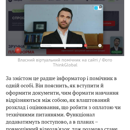
Власний віртуальний помічник на сайті / Фото
ThinkGlobal
За змістом це радше інформатор і помічник в
одній особі. Він пояснить, як вступити й
оформити документи, чим формати навчання
відрізняються між собою, як влаштований
розклад і оцінювання, що робити з оплатою чи
технічними питаннями. Функціонал
додаватимуть поступово, а в планах –
повноцінний відеозв'язок, тож розмова стане