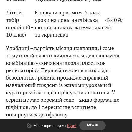
Літній
Канікули з ритмом: 2 живі
табір
уроки на день, англійська
4240 ₴/
онлайн (0–
щодня, а також математика
міс
10 клас)
та українська
У таблиці – вартість місяця навчання, і саме
тому онлайн часто виявляється дешевшим за
комбінацію «звичайна школа плюс двоє
репетиторів». Перший тиждень школа дає
безоплатно: родина проживає справжній
навчальний тиждень із живими уроками й
куратором і аж тоді вирішує, чи лишатися. У
серпні це має окремий сенс – якщо формат не
підійшов, до 1 вересня ще встигнете
повернутися до офлайну.
Ми використовуємо
Куки!
ГАРАЗД
На що дивитися, обираючи