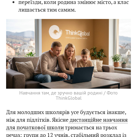
переїзди, коли родина змінює місто, а клас
лишається тим самим.
Навчання там, де зручно вашій родині / Фото
ThinkGlobal
Для молодших школярів усе будується інакше,
ніж для підлітків. Якісне
дистанційне навчання
для початкової школи
тримається на трьох
речах: групи до 12 учнів, стабільний розклад із