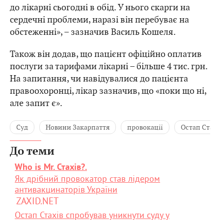
до лікарні сьогодні в обід. У нього скарги на
сердечні проблеми, наразі він перебуває на
обстеженні», – зазначив Василь Кошеля.
Також він додав, що пацієнт офіційно оплатив
послуги за тарифами лікарні – більше 4 тис. грн.
На запитання, чи навідувалися до пацієнта
правоохоронці, лікар зазначив, що «поки що ні,
але запит є».
Суд
Новини Закарпаття
провокації
Остап Стахі
До теми
Who is Mr. Стахів?.
Як дрібний провокатор став лідером
антивакцинаторів України
ZAXID.NET
Остап Стахів спробував уникнути суду у