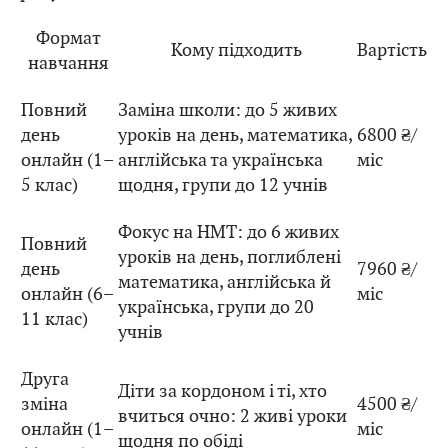
Формат
Кому підходить
Вартість
навчання
Повний
Заміна школи: до 5 живих
день
уроків на день, математика,
6800 ₴/
онлайн (1–
англійська та українська
міс
5 клас)
щодня, групи до 12 учнів
Фокус на НМТ: до 6 живих
Повний
уроків на день, поглиблені
день
7960 ₴/
математика, англійська й
онлайн (6–
міс
українська, групи до 20
11 клас)
учнів
Друга
Діти за кордоном і ті, хто
зміна
4500 ₴/
вчиться очно: 2 живі уроки
онлайн (1–
міс
щодня по обіді