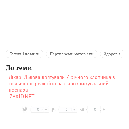
Головні новини
Партнерські матеріали
Здоров'я
До теми
Лікарі Львова врятували 7-річного хлопчика з
токсичною реакцією на жарознижувальний
препарат
ZAXID.NET
0
0
0