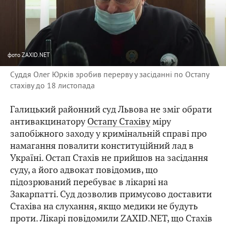
фото
ZAXID.NET
Суддя Олег Юрків зробив перерву у засіданні по Остапу
стахіву до 18 листопада
Галицький районний суд Львова не зміг обрати
антивакцинатору
Остапу Стахіву
міру
запобіжного заходу у кримінальній справі про
намагання повалити конституційний лад в
Україні. Остап Стахів не прийшов на засідання
суду, а його адвокат повідомив, що
підозрюваний перебуває в лікарні на
Закарпатті. Суд дозволив примусово доставити
Стахіва на слухання, якщо медики не будуть
проти. Лікарі повідомили ZAXID.NET, що Стахів