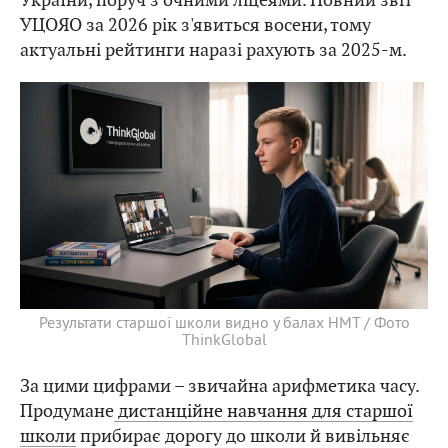
УЦОЯО за 2026 рік з'явиться восени, тому
актуальні рейтинги наразі рахують за 2025-м.
Результати старшої школи видно у балах НМТ / Фото
ThinkGlobal
За цими цифрами – звичайна арифметика часу.
Продумане
дистанційне навчання для старшої
школи
прибирає дорогу до школи й вивільняє