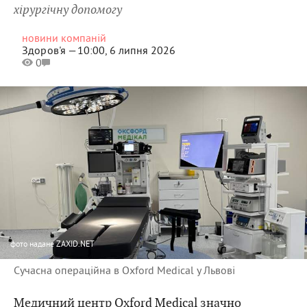
хірургічну допомогу
новини компаній
Здоров'я —
10:00, 6 липня 2026
0
фото
надане ZAXID.NET
Сучасна операційна в Oxford Medical у Львові
Медичний центр
Oxford Medical
значно