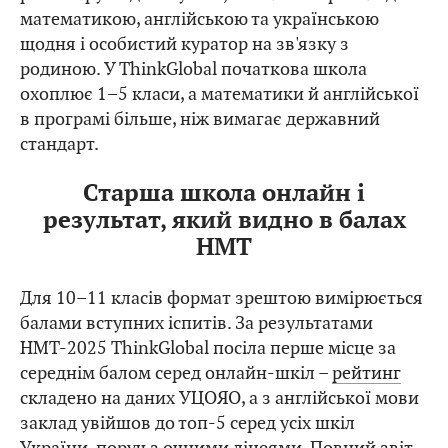
математикою, англійською та українською
щодня і особистий куратор на зв'язку з
родиною. У ThinkGlobal початкова школа
охоплює 1–5 класи, а математики й англійської
в програмі більше, ніж вимагає державний
стандарт.
Старша школа онлайн і
результат, який видно в балах
НМТ
Для 10–11 класів формат зрештою вимірюється
балами вступних іспитів. За результатами
НМТ-2025 ThinkGlobal посіла перше місце за
середнім балом серед онлайн-шкіл –
рейтинг
складено на даних УЦОЯО, а з англійської мови
заклад увійшов до топ-5 серед усіх шкіл
України, поруч з очними ліцеями. Повний звіт