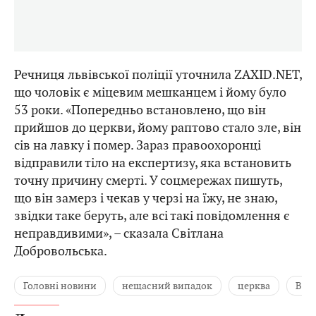
Речниця львівської поліції уточнила ZAXID.NET,
що чоловік є міцевим мешканцем і йому було
53 роки. «Попередньо встановлено, що він
прийшов до церкви, йому раптово стало зле, він
сів на лавку і помер. Зараз правоохоронці
відправили тіло на експертизу, яка встановить
точну причину смерті. У соцмережах пишуть,
що він замерз і чекав у черзі на їжу, не знаю,
звідки таке беруть, але всі такі повідомлення є
неправдивими», – сказала Світлана
Добровольська.
Головні новини
нещасний випадок
церква
Вод