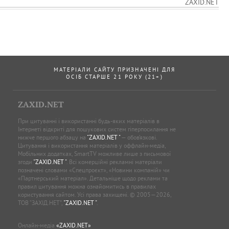
ZAXID.NET
МАТЕРІАЛИ САЙТУ ПРИЗНАЧЕНІ ДЛЯ
ОСІБ СТАРШЕ 21 РОКУ (21+)
ZAXID.NET
При цитуванні і використанні будь-яких матеріалів в
Інтернеті відкриті для пошукових систем гіперпосилання не
нижче першого абзацу на
"ZAXID.NET "
— обов’язкові.
Цитування і використання матеріалів у оффлайн-медіа,
Мобільних додатках, SmartTV можливе лише з письмової
згоди
"ZAXID.NET "
. Всі комерційні рекламні матеріали
позначені словами «Спецпроєкт», «Новини компаній» чи
«Партнерський матеріал». Детальніше щодо реклами та
правил цитування можна ознайомитись в правилах
користування сайтом. Усі права захищені. © 2005—2026,
ТОВ “ЗАХІД.НЕТ”,
"ZAXID.NET "
.
Онлайн-медіа
«ZAXID.NET»