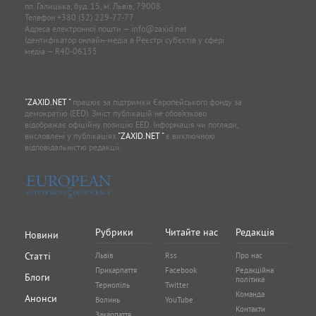
пл. Галицька, буд. 15, м. Львів, 79008
Телефон
+380 (32) 229-77-77
Адреса електронної пошти —
info@zaxid.net
Ідентифікатор онлайн-медіа в Реєстрі суб'єктів у сфері
медіа — R40-06155
"ZAXID.NET "
працює за підтримки Європейського фонду за
демократію (EED). Зміст публікацій не обов’язково
відображає офіційну позицію EED. Інформація чи погляди,
висловлені у публікаціях
"ZAXID.NET "
є виключною
відповідальністю редакції.
Рубрики
Читайте нас
Редакція
Новини
Статті
Львів
Rss
Про нас
Прикарпаття
Facebook
Редакційна
Блоги
політика
Тернопіль
Twitter
Команда
Анонси
Волинь
YouTube
Контакти
Закарпаття