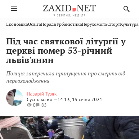
9 СЕРПНЯ, НЕДІЛЯ
Івано-
Публікації
Авто
Словко
Культура
Економіка
Освіта
Поради
Урбаністика
Нерухомість
Спорт
Культура
Стрий
Рівне
Франківськ
Світ
Економіка
Рецепти
Здоров'я
Дрогобич
Львів
Тернопіль
Під час святкової літургії у
Кіно
Дім
Спорт
Краєзнавство
Хмельницький
Чернівці
Волинь
церкві помер 53-річний
Фото
Освіта
Нерухомість
Домашні
Вінниця
Шептицький
львів'янин
Закарпаття
тварини
Поліція заперечила припущення про смерть від
переохолодження
Назарій Тузяк
Суспільство —
14:13, 19 січня 2021
0
85