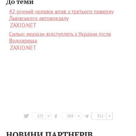
До теми
42-річний чоловік впав з третього поверху
Львівського автовокзалу
ZAXID.NET
Сильні морози відступлять з України після
Водохреща
ZAXID.NET
125
568
312
НОВИНИ ПАРТНЕРІВ