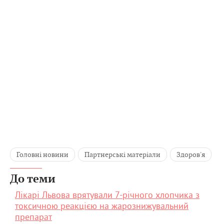
Головні новини
Партнерські матеріали
Здоров'я
До теми
Лікарі Львова врятували 7-річного хлопчика з
токсичною реакцією на жарознижувальний
препарат