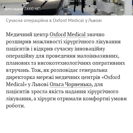
фото
надане ZAXID.NET
Сучасна операційна в Oxford Medical у Львові
Медичний центр
Oxford Medical
значно
розширив можливості хірургічного лікування
пацієнтів і відкрив сучасну інноваційну
операційну для проведення малоінвазивних,
планових та високотехнологічних оперативних
втручань. Тож, як розповідає генеральна
директорка мережі медичних центрів «Oxford
Medical» у Львові
Ольга Чорненька
, для
пацієнтів зросла якість надання хірургічного
лікування, а хірурги отримали комфортні умови
роботи.