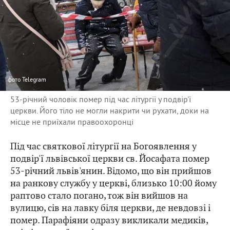
фото
Telegram
53-річний чоловік помер під час літургії у подвір'ї
церкви. Його тіло не могли накрити чи рухати, доки на
місце не приїхали правоохоронці
Під час святкової літургії на Богоявлення у
подвір'ї львівської церкви св. Йосафата помер
53-річний львів'янин. Відомо, що він прийшов
на ранкову службу у церкві, близько 10:00 йому
раптово стало погано, тож він вийшов на
вулицю, сів на лавку біля церкви, де невдовзі і
помер. Парафіяни одразу викликали медиків,