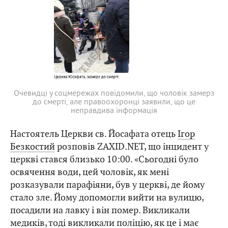
Очевидці у соцмережах повідомили, що чоловік замерз
до смерті, але правоохоронці заявили, що це
неправдива інформація
Настоятель Церкви св. Йосафата отець
Ігор
Безкостий
розповів ZAXID.NET, що інцидент у
церкві стався близько 10:00. «Сьогодні було
освячення води, цей чоловік, як мені
розказували парафіяни, був у церкві, де йому
стало зле. Йому допомогли вийти на вулицю,
посадили на лавку і він помер. Викликали
медиків, тоді викликали поліцію, як це і має