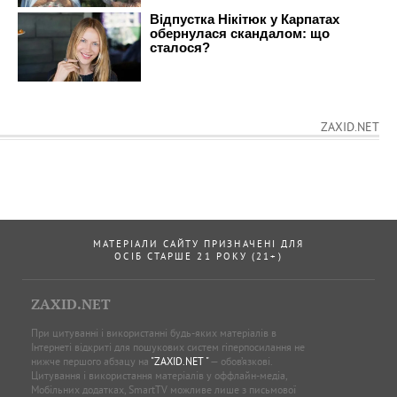
ZAXID.NET
МАТЕРІАЛИ САЙТУ ПРИЗНАЧЕНІ ДЛЯ
ОСІБ СТАРШЕ 21 РОКУ (21+)
ZAXID.NET
При цитуванні і використанні будь-яких матеріалів в
Інтернеті відкриті для пошукових систем гіперпосилання не
нижче першого абзацу на
"ZAXID.NET "
— обов’язкові.
Цитування і використання матеріалів у оффлайн-медіа,
Мобільних додатках, SmartTV можливе лише з письмової