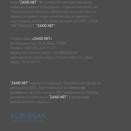
згоди
"ZAXID.NET "
. Всі комерційні рекламні матеріали
позначені словами «Спецпроєкт», «Новини компаній» чи
«Партнерський матеріал». Детальніше щодо реклами та
правил цитування можна ознайомитись в правилах
користування сайтом. Усі права захищені. © 2005—2026,
ТОВ “ЗАХІД.НЕТ”,
"ZAXID.NET "
.
Онлайн-медіа
«ZAXID.NET»
пл. Галицька, буд. 15, м. Львів, 79008
Телефон
+380 (32) 229-77-77
Адреса електронної пошти —
info@zaxid.net
Ідентифікатор онлайн-медіа в Реєстрі суб'єктів у сфері
медіа — R40-06155
"ZAXID.NET "
працює за підтримки Європейського фонду за
демократію (EED). Зміст публікацій не обов’язково
відображає офіційну позицію EED. Інформація чи погляди,
висловлені у публікаціях
"ZAXID.NET "
є виключною
відповідальністю редакції.