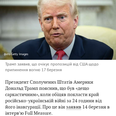
фото
Getty Images
Трамп заявив, що очікує пропозицій від США щодо
припинення вогню 17 березня
Президент Сполучених Штатів Америки
Дональд Трамп пояснив, що був «дещо
саркастичним», коли обіцяв покласти край
російсько-українській війні за 24 години від
його інавгурації. Про це він
заявив
14 березня в
інтерв’ю Full Measure.