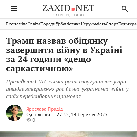
9 СЕРПНЯ, НЕДІЛЯ
Івано-
Публікації
Авто
Словко
Культура
Економіка
Освіта
Поради
Урбаністика
Нерухомість
Спорт
Культура
Стрий
Рівне
Франківськ
Світ
Економіка
Рецепти
Здоров'я
Дрогобич
Львів
Тернопіль
Трамп назвав обіцянку
Кіно
Дім
Спорт
Краєзнавство
Хмельницький
Чернівці
Волинь
завершити війну в Україні
Фото
Освіта
Нерухомість
Домашні
Вінниця
Шептицький
за 24 години «дещо
Закарпаття
тварини
саркастичною»
Президент США кілька разів озвучував тезу про
швидке завершення російсько-української війни у
своїх передвиборчих промовах
Ярослава Прадід
Суспільство —
22:55, 14 березня 2025
0