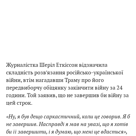
Журналістка Шеріл Еткіссон відзначила
складність розв’язання російсько-української
війни, втім нагадавши Траму про його
передвиборчу обіцянку закінчити війну за 24
години. Той заявив, що не завершив би війну за
цей строк.
«Ну, я був дещо саркастичний, коли це говорив. Я б
не завершив. Насправді я мав на увазі, що я хотів
би її завершити, і я думаю, що мені це вдасться»,