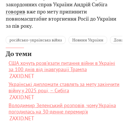
закордонних справ України Андрій Сибіга
говорив
вже про мету припинити
повномасштабне вторгнення Росії до України
за пів року.
російсько-українська війна
Новини України
Дональ
До теми
США хочуть розв'язати питання війни в Україні
за 100 днів від інавгурації Трампа
ZAXID.NET
Українські дипломати ставлять за мету закінчити
війну у 2025 році, – Сибіга
ZAXID.NET
Володимир Зеленський розповів, чому Україна
погодилась на 30-денне перемир'я
ZAXID.NET