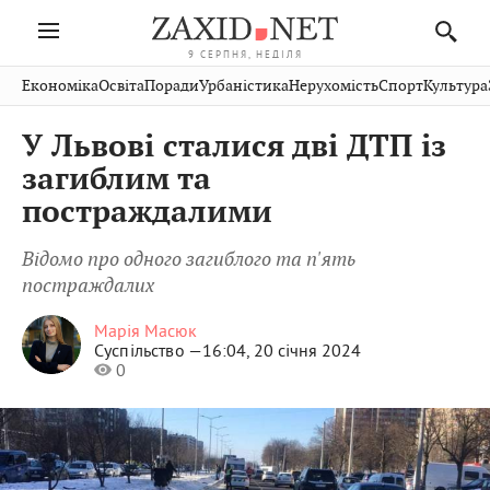
9 СЕРПНЯ, НЕДІЛЯ
Івано-
Публікації
Авто
Словко
Культура
Економіка
Освіта
Поради
Урбаністика
Нерухомість
Спорт
Культура
Стрий
Рівне
Франківськ
Світ
Економіка
Рецепти
Здоров'я
Дрогобич
Львів
Тернопіль
У Львові сталися дві ДТП із
Кіно
Дім
Спорт
Краєзнавство
Хмельницький
Чернівці
Волинь
загиблим та
Фото
Освіта
Нерухомість
Домашні
Вінниця
Шептицький
постраждалими
Закарпаття
тварини
Відомо про одного загиблого та п'ять
постраждалих
Марія Масюк
Суспільство —
16:04, 20 січня 2024
0