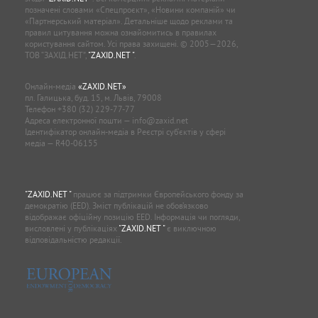
позначені словами «Спецпроєкт», «Новини компаній» чи
«Партнерський матеріал». Детальніше щодо реклами та
правил цитування можна ознайомитись в правилах
користування сайтом. Усі права захищені. © 2005—2026,
ТОВ “ЗАХІД.НЕТ”,
"ZAXID.NET "
.
Онлайн-медіа
«ZAXID.NET»
пл. Галицька, буд. 15, м. Львів, 79008
Телефон
+380 (32) 229-77-77
Адреса електронної пошти —
info@zaxid.net
Ідентифікатор онлайн-медіа в Реєстрі суб'єктів у сфері
медіа — R40-06155
"ZAXID.NET "
працює за підтримки Європейського фонду за
демократію (EED). Зміст публікацій не обов’язково
відображає офіційну позицію EED. Інформація чи погляди,
висловлені у публікаціях
"ZAXID.NET "
є виключною
відповідальністю редакції.