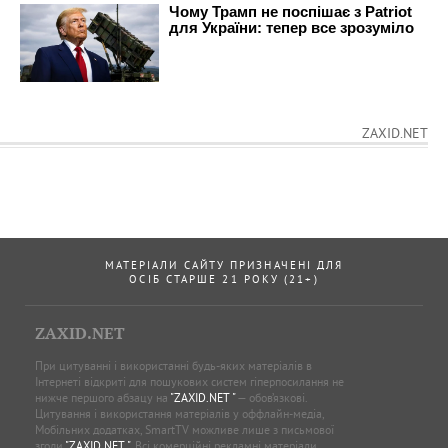
ZAXID.NET
МАТЕРІАЛИ САЙТУ ПРИЗНАЧЕНІ ДЛЯ
ОСІБ СТАРШЕ 21 РОКУ (21+)
ZAXID.NET
При цитуванні і використанні будь-яких матеріалів в
Інтернеті відкриті для пошукових систем гіперпосилання не
нижче першого абзацу на
"ZAXID.NET "
— обов’язкові.
Цитування і використання матеріалів у оффлайн-медіа,
Мобільних додатках, SmartTV можливе лише з письмової
згоди
"ZAXID.NET "
. Всі комерційні рекламні матеріали