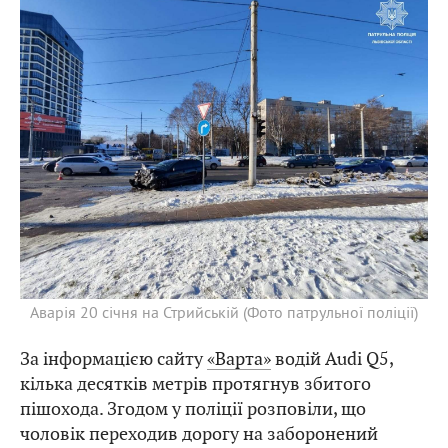
Аварія 20 січня на Стрийській (Фото патрульної поліції)
За інформацією сайту
«Варта»
водій Audi Q5,
кілька десятків метрів протягнув збитого
пішохода. Згодом у поліції розповіли, що
чоловік переходив дорогу на заборонений