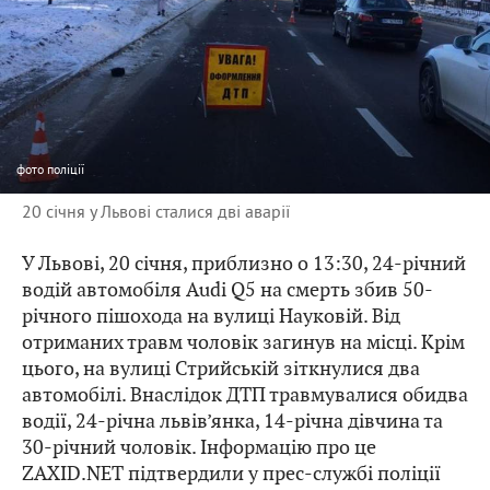
фото
поліції
20 січня у Львові сталися дві аварії
У Львові, 20 січня, приблизно о 13:30, 24-річний
водій автомобіля Audi Q5 на смерть збив 50-
річного пішохода на вулиці Науковій. Від
отриманих травм чоловік загинув на місці. Крім
цього, на вулиці Стрийській зіткнулися два
автомобілі. Внаслідок ДТП травмувалися обидва
водії, 24-річна львів’янка, 14-річна дівчина та
30-річний чоловік. Інформацію про це
ZAXID.NET підтвердили у прес-службі поліції