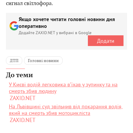
сигнал світлофора.
Якщо хочете читати головні новини дня
оперативно
Додайте ZAXID.NET у вибрані в Google
Додати
ДТП
Головні новини
До теми
У Києві водій легковика вʼїхав у зупинку та на
смерть збив людину
ZAXID.NET
На Львівщині суд звільнив від покарання водія,
який на смерть збив мотоцикліста
ZAXID.NET