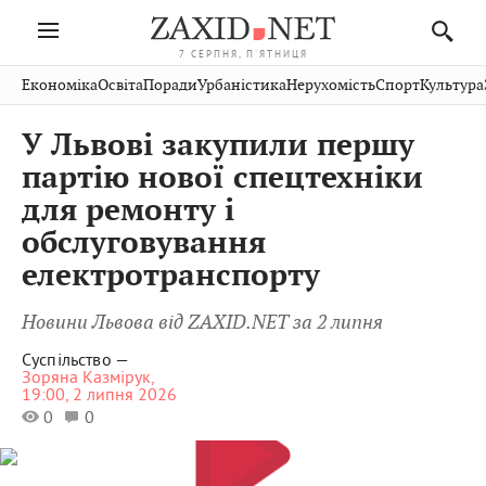
7 СЕРПНЯ, П'ЯТНИЦЯ
Івано-
Публікації
Авто
Словко
Культура
Економіка
Освіта
Поради
Урбаністика
Нерухомість
Спорт
Культура
Стрий
Рівне
Франківськ
Світ
Економіка
Рецепти
Здоров'я
Дрогобич
Львів
Тернопіль
У Львові закупили першу
Кіно
Дім
Спорт
Краєзнавство
Хмельницький
Чернівці
Волинь
партію нової спецтехніки
Фото
Освіта
Нерухомість
Домашні
Вінниця
Шептицький
для ремонту і
Закарпаття
тварини
обслуговування
електротранспорту
Новини Львова від ZAXID.NET за 2 липня
Суспільство —
Зоряна Казмірук,
19:00, 2 липня 2026
0
0