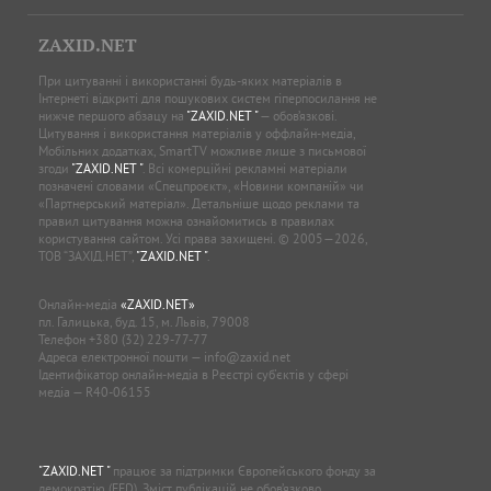
ZAXID.NET
При цитуванні і використанні будь-яких матеріалів в
Інтернеті відкриті для пошукових систем гіперпосилання не
нижче першого абзацу на
"ZAXID.NET "
— обов’язкові.
Цитування і використання матеріалів у оффлайн-медіа,
Мобільних додатках, SmartTV можливе лише з письмової
згоди
"ZAXID.NET "
. Всі комерційні рекламні матеріали
позначені словами «Спецпроєкт», «Новини компаній» чи
«Партнерський матеріал». Детальніше щодо реклами та
правил цитування можна ознайомитись в правилах
користування сайтом. Усі права захищені. © 2005—2026,
ТОВ “ЗАХІД.НЕТ”,
"ZAXID.NET "
.
Онлайн-медіа
«ZAXID.NET»
пл. Галицька, буд. 15, м. Львів, 79008
Телефон
+380 (32) 229-77-77
Адреса електронної пошти —
info@zaxid.net
Ідентифікатор онлайн-медіа в Реєстрі суб'єктів у сфері
медіа — R40-06155
"ZAXID.NET "
працює за підтримки Європейського фонду за
демократію (EED). Зміст публікацій не обов’язково