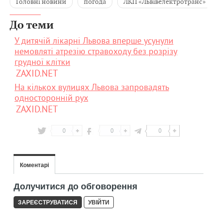
Головні новини
погода
ЛКП «Львівелектротранс»
До теми
У дитячій лікарні Львова вперше усунули
немовляті атрезію стравоходу без розрізу
грудної клітки
ZAXID.NET
На кількох вулицях Львова запровадять
односторонній рух
ZAXID.NET
0
0
0