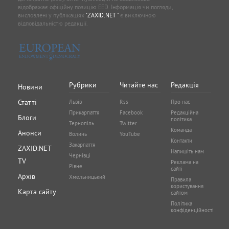
відображає офіційну позицію EED. Інформація чи погляди,
висловлені у публікаціях
"ZAXID.NET "
є виключною
відповідальністю редакції.
Рубрики
Читайте нас
Редакція
Новини
Статті
Львів
Rss
Про нас
Прикарпаття
Facebook
Редакційна
Блоги
політика
Тернопіль
Twitter
Команда
Анонси
Волинь
YouTube
Контакти
Закарпаття
ZAXID.NET
Напишіть нам
Чернівці
TV
Реклама на
Рівне
сайті
Архів
Хмельницький
Правила
користування
Карта сайту
сайтом
Політика
конфіденційності