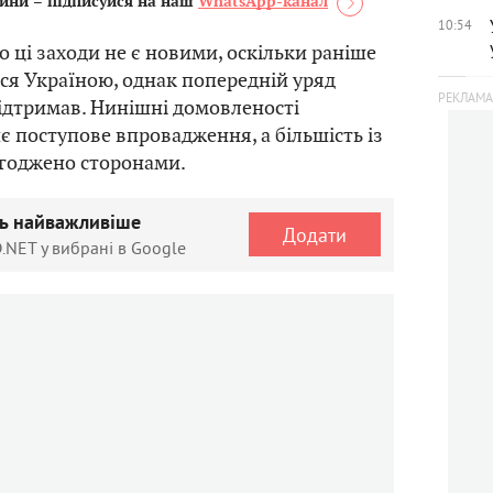
ини – підписуйся на наш
WhatsApp-канал
10:54
о ці заходи не є новими, оскільки раніше
я Україною, однак попередній уряд
ідтримав. Нинішні домовленості
є поступове впровадження, а більшість із
згоджено сторонами.
ть найважливіше
Додати
.NET у вибрані в Google