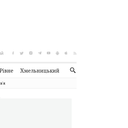
ІЙ
Рівне
Хмельницький
Словко
Культура
вʼя
Рецепти
Здоров'я
Спорт
Краєзнавство
Нерухомість
Домашні тварини