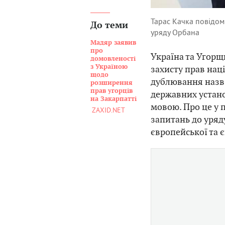
Тарас Качка повідом
До теми
уряду Орбана
Мадяр заявив
про
Україна та Угор
домовленості
з Україною
захисту прав нац
щодо
дублювання назв 
розширення
прав угорців
державних устано
на Закарпатті
мовою. Про це у п
ZAXID.NET
запитань до уря
європейської та є