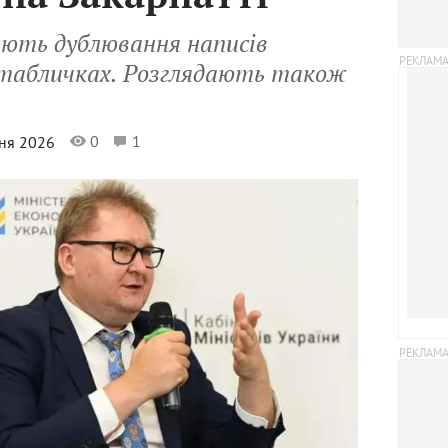
ють дублювання написів
 табличках. Розглядають також
0
1
вня 2026