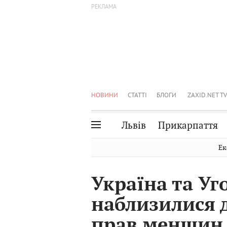
НОВИНИ
СТАТТІ
БЛОГИ
ZAXID.NET TV
Львів
Прикарпаття
Івано-Франківськ
Рівне
Ек
Тернопіль
Львів
Україна та У
Волинь
Чернівці
наблизилися 
Закарпаття
Шептицький
прав меншин 