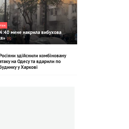
ртаж
4:40 мене накрила вибухова
ля»
Росіяни здійснили комбіновану
атаку на Одесу та вдарили по
будинку у Харкові