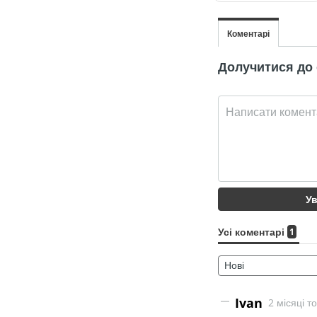
Нацменшини
у