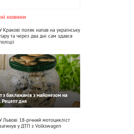
ні новини
У Кракові поляк напав на українську
пару та через два дні сам здався
поліції
т з баклажанів з майонезом на
. Рецепт дня
У Львові 18-річний мотоцикліст
загинув у ДТП з Volkswagen