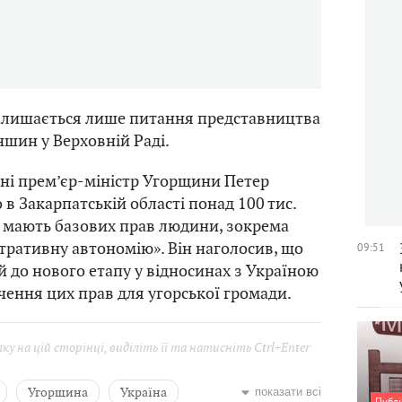
алишається лише питання представництва
шин у Верховній Раді.
вні прем’єр-міністр Угорщини Петер
о в Закарпатській області понад 100 тис.
е мають базових прав людини, зокрема
стративну автономію». Він наголосив, що
09:51
 до нового етапу у відносинах з Україною
чення цих прав для угорської громади.
у на цій сторінці, виділіть її та натисніть Ctrl+Enter
Угорщина
Україна
показати всі
Публі