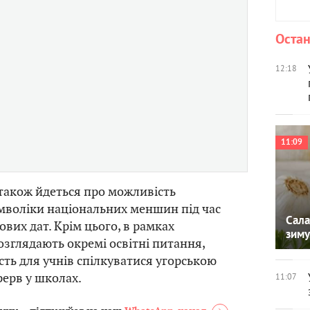
Остан
12:18
11:09
 також йдеться про можливість
мволіки національних меншин під час
Сала
ових дат. Крім цього, в рамках
зиму
зглядають окремі освітні питання,
ть для учнів спілкуватися угорською
рерв у школах.
11:07