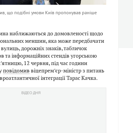
ив, що подібні умови Київ пропонував раніше
щина наближаються до домовленості щодо
іональних меншин, яка може передбачати
вулиць, дорожніх знаків, табличок
в та інформаційних стендів угорською
’ятницю, 12 червня, під час години
ду
повідомив
віцепрем’єр-міністр з питань
вроатлантичної інтеграції Тарас Качка.
ВІДЕО ДНЯ