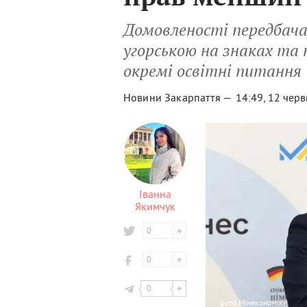
Домовленості передбача
угорською на знаках та
окремі освітні питання
Новини Закарпаття —
14:49, 12 чер
Іванна
Якимчук
0
0
0
фото
Мінекономіки