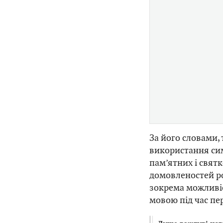
За його словами,
використання си
пам’ятних і святк
домовленостей ро
зокрема можливіс
мовою під час пе