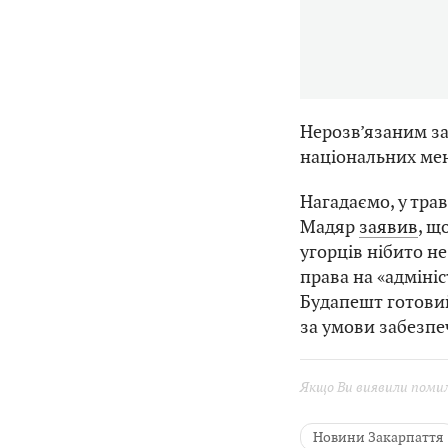
Нерозв’язаним з
національних мен
Нагадаємо, у тра
Мадяр
заявив
, щ
угорців нібито н
права на «адміні
Будапешт готовий
за умови забезпе
Якщо Ви виявили помилк
Новини Закарпаття