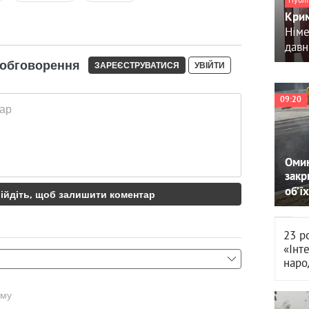
Крим
країнсько-угорські відносини
Німе
давн
09:20
Омин
закр
об’їх
23 р
«Інт
наро