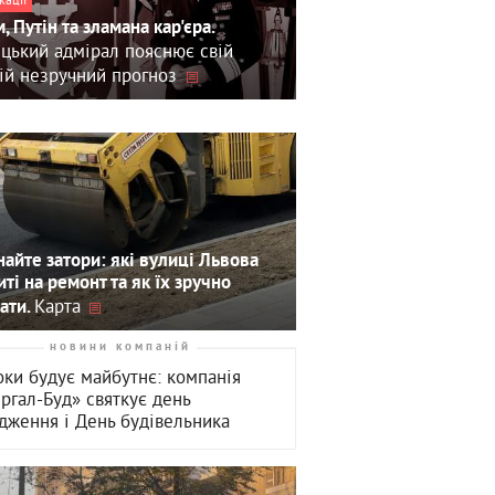
, Путін та зламана кар'єра.
цький адмірал пояснює свій
ій незручний прогноз
айте затори: які вулиці Львова
иті на ремонт та як їх зручно
Карта
ати.
новини компаній
оки будує майбутнє: компанія
ергал-Буд» святкує день
дження і День будівельника