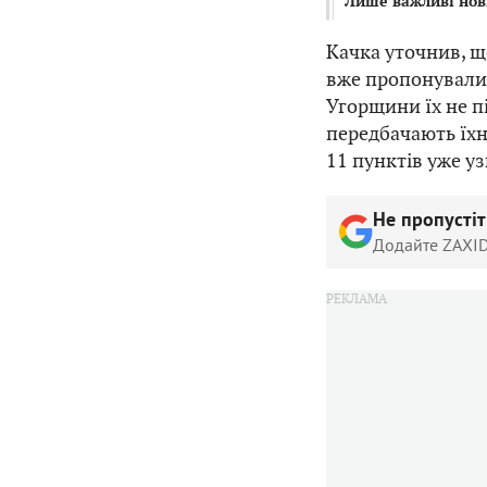
Лише важливі нов
Качка уточнив, щ
вже пропонувалис
Угорщини їх не п
передбачають їхн
11 пунктів уже у
Не пропусті
Додайте ZAXID