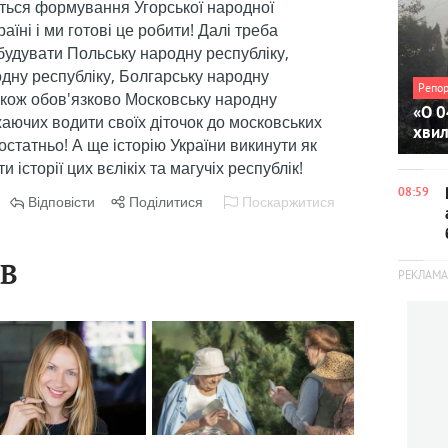
Репо
«О 0
хви
08:59
ІВ