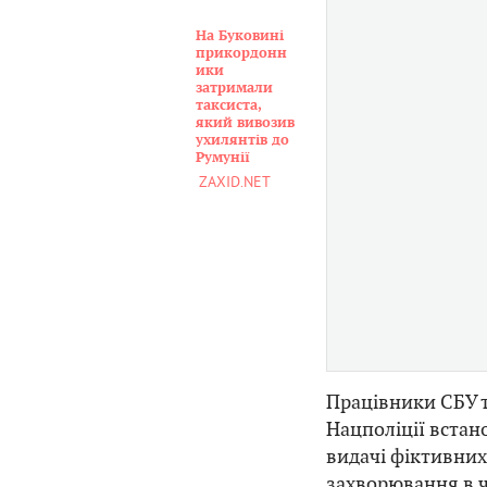
На Буковині
прикордонн
ики
затримали
таксиста,
який вивозив
ухилянтів до
Румунії
ZAXID.NET
Працівники СБУ т
Нацполіції вста
видачі фіктивних
захворювання в ч