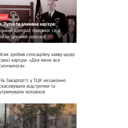
кації
, Путін та зламана кар'єра.
цький адмірал пояснює свій
ій незручний прогноз
Усик зробив сенсаційну заяву щодо
своєї кар'єри: «Для мене все
скінчилося»
На Закарпатті у ТЦК незаконно
скасовували відстрочки та
утримували чоловіків