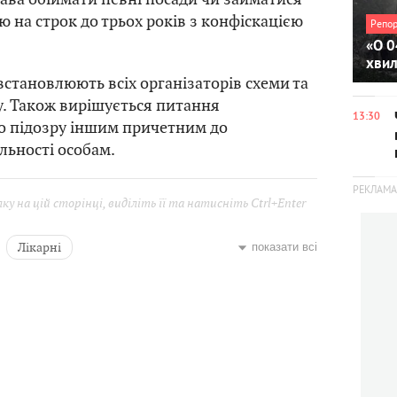
ю на строк до трьох років з конфіскацією
Репо
«О 0
хви
становлюють всіх організаторів схеми та
. Також вирішується питання
13:30
о підозру іншим причетним до
льності особам.
у на цій сторінці, виділіть її та натисніть Ctrl+Enter
Лікарні
показати всі
зації
лікарі
Корупція