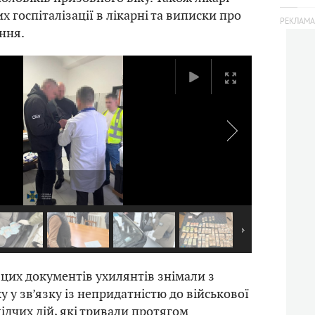
 госпіталізації в лікарні та виписки про
ння.
і цих документів ухилянтів знімали з
у у зв’язку із непридатністю до військової
лідчих дій, які тривали протягом