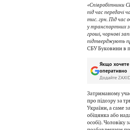
«Співробітники С
під час передачі 
тис. грн. Під час
у транспортних з
гроші, чорнові за
підтверджують пр
СБУ Буковини в п
Якщо хочете
оперативно
Додайте ZAXID
Затриманому уча
про підозру за т
України, а саме за 
обіцянка або над
особі). Чоловіку 
позбавленням пра