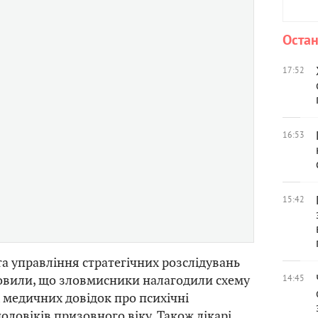
Остан
17:52
16:53
15:42
а управління стратегічних розслідувань
новили, що зловмисники налагодили схему
14:45
 медичних довідок про психічні
оловіків призовного віку. Також лікарі