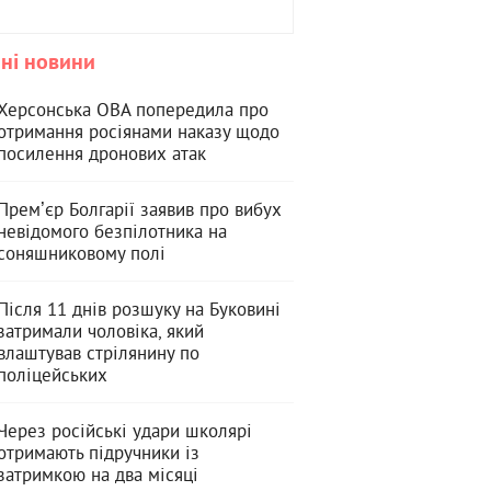
ні новини
Херсонська ОВА попередила про
отримання росіянами наказу щодо
посилення дронових атак
Премʼєр Болгарії заявив про вибух
невідомого безпілотника на
соняшниковому полі
Після 11 днів розшуку на Буковині
затримали чоловіка, який
влаштував стрілянину по
поліцейських
Через російські удари школярі
отримають підручники із
затримкою на два місяці