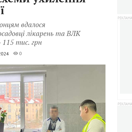
ї
ронцям вдалося
садовці лікарень та ВЛК
 115 тис. грн
0
 2024