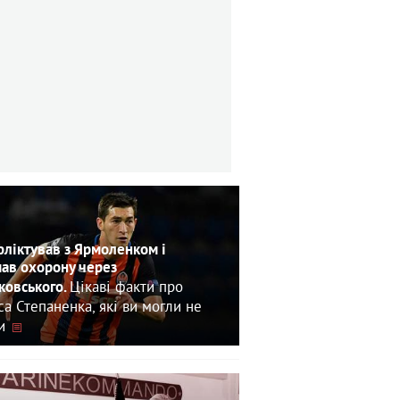
ліктував з Ярмоленком і
ав охорону через
Цікаві факти про
овського.
са Степаненка, які ви могли не
и