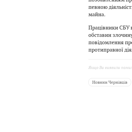
певною діяльніст
майна.
Працівники СБУ в
обставин злочину
повідомлення пр
протиправної дія
Якщо Ви виявили помилк
Новини Чернівців
Ухилення від мобілі