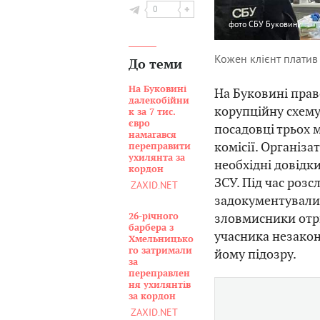
0
фото
СБУ Буковини
Кожен клієнт платив 
До теми
На Буковині
На Буковині пра
далекобійни
корупційну схему
к за 7 тис.
євро
посадовці трьох м
намагався
комісії. Організ
переправити
ухилянта за
необхідні довідки
кордон
ЗСУ. Під час роз
ZAXID.NET
задокументували,
зловмисники отри
26-річного
барбера з
учасника незакон
Хмельницько
го затримали
йому підозру.
за
переправлен
ня ухилянтів
за кордон
ZAXID.NET