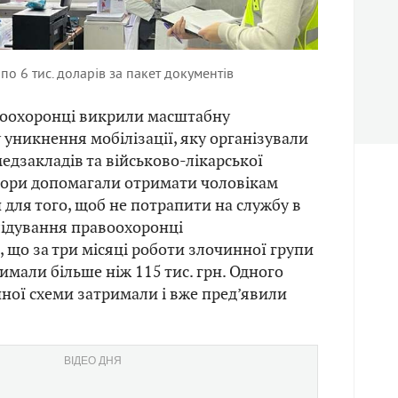
по 6 тис. доларів за пакет документів
воохоронці викрили масштабну
 уникнення мобілізації, яку організували
едзакладів та військово-лікарської
атори допомагали отримати чоловікам
 для того, щоб не потрапити на службу в
слідування правоохоронці
 що за три місяці роботи злочинної групи
мали більше ніж 115 тис. грн. Одного
ної схеми затримали і вже пред’явили
ВІДЕО ДНЯ