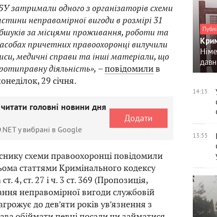
БУ затримали одного з організаторів схеми
частини неправомірної вигоди в розмірі 31
Публі
 обшуків за місцями проживання, роботи та
Крим
асобах причетних правоохоронці вилучили
Німе
писи, медичні справи та інші матеріали, що
давн
отиправну діяльність»,
–
повідомили
в
онеділок, 29 січня.
14:15
 читати головні новини дня
Додати
.NET у вибрані в Google
13:55
снику схеми правоохоронці повідомили
рьома статтями Кримінального кодексу
ст. 4, ст. 27 і ч. 3 ст. 369 (Пропозиція,
ання неправомірної вигоди службовій
загрожує до дев’яти років ув’язнення з
ва обіймати певні посади чи займатися