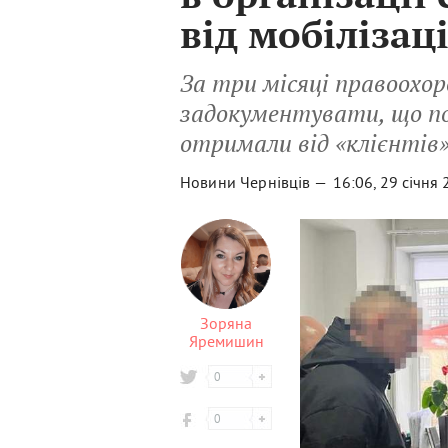
від мобілізаці
За три місяці правоохо
задокументувати, що по
отримали від «клієнтів»
Новини Чернівців —
16:06, 29 січня
Зоряна
Яремишин
0
0