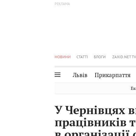
НОВИНИ
СТАТТІ
БЛОГИ
ZAXID.NET TV
Львів
Прикарпаття
Івано-Франківськ
Рівне
Ек
Тернопіль
Львів
У Чернівцях 
Волинь
Чернівці
працівників 
Закарпаття
Шептицький
в організації