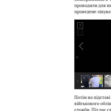
проводили для них
проведене лікува
Потім на підстав
військового облік
служби. Під час с