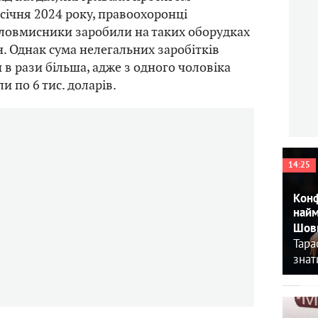
 січня 2024 року, правоохоронці
зловмисники заробили на таких оборудках
н. Однак сума нелегальних заробітків
 в рази більша, адже з одного чоловіка
и по 6 тис. доларів.
14:25
Конф
найм
Шовк
Тара
знат