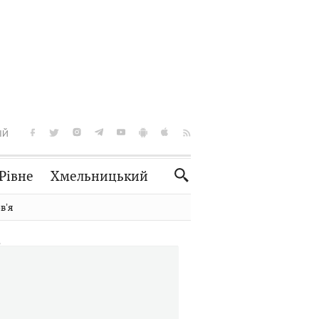
ІЙ
Рівне
Хмельницький
Словко
Культура
вʼя
Рецепти
Здоров'я
Спорт
Краєзнавство
Нерухомість
Домашні тварини