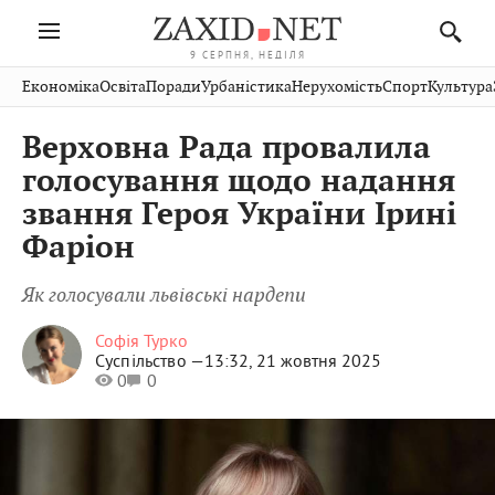
9 СЕРПНЯ, НЕДІЛЯ
Івано-
Публікації
Авто
Словко
Культура
Економіка
Освіта
Поради
Урбаністика
Нерухомість
Спорт
Культура
Стрий
Рівне
Франківськ
Світ
Економіка
Рецепти
Здоров'я
Дрогобич
Львів
Тернопіль
Верховна Рада провалила
Кіно
Дім
Спорт
Краєзнавство
Хмельницький
Чернівці
Волинь
голосування щодо надання
Фото
Освіта
Нерухомість
Домашні
Вінниця
Шептицький
звання Героя України Ірині
Закарпаття
тварини
Фаріон
Як голосували львівські нардепи
Софія Турко
Суспільство —
13:32, 21 жовтня 2025
0
0