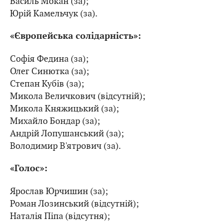
Василь Мокан (за);
Юрій Камельчук (за).
«Європейська солідарність»:
Софія Федина (за);
Олег Синютка (за);
Степан Кубів (за);
Микола Величкович (відсутній);
Микола Княжицький (за);
Михайло Бондар (за);
Андрій Лопушанський (за);
Володимир В'ятрович (за).
«Голос»:
Ярослав Юрчишин (за);
Роман Лозинський (відсутній);
Наталія Піпа (відсутня);