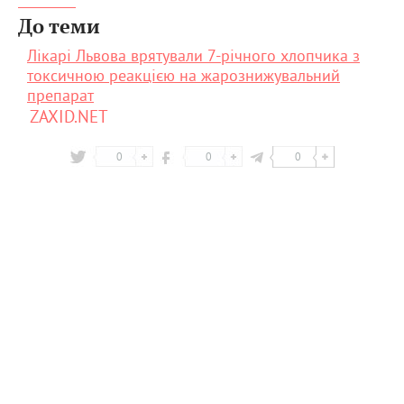
До теми
Лікарі Львова врятували 7-річного хлопчика з
токсичною реакцією на жарознижувальний
препарат
ZAXID.NET
0
0
0