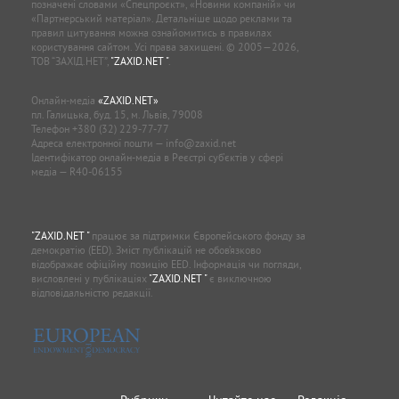
позначені словами «Спецпроєкт», «Новини компаній» чи
«Партнерський матеріал». Детальніше щодо реклами та
правил цитування можна ознайомитись в правилах
користування сайтом. Усі права захищені. © 2005—2026,
ТОВ “ЗАХІД.НЕТ”,
"ZAXID.NET "
.
Онлайн-медіа
«ZAXID.NET»
пл. Галицька, буд. 15, м. Львів, 79008
Телефон
+380 (32) 229-77-77
Адреса електронної пошти —
info@zaxid.net
Ідентифікатор онлайн-медіа в Реєстрі суб'єктів у сфері
медіа — R40-06155
"ZAXID.NET "
працює за підтримки Європейського фонду за
демократію (EED). Зміст публікацій не обов’язково
відображає офіційну позицію EED. Інформація чи погляди,
висловлені у публікаціях
"ZAXID.NET "
є виключною
відповідальністю редакції.