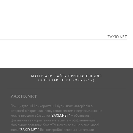
ZAXID.NET
МАТЕРІАЛИ САЙТУ ПРИЗНАЧЕНІ ДЛЯ
ОСІБ СТАРШЕ 21 РОКУ (21+)
ZAXID.NET
При цитуванні і використанні будь-яких матеріалів в
Інтернеті відкриті для пошукових систем гіперпосилання не
нижче першого абзацу на
"ZAXID.NET "
— обов’язкові.
Цитування і використання матеріалів у оффлайн-медіа,
Мобільних додатках, SmartTV можливе лише з письмової
згоди
"ZAXID.NET "
. Всі комерційні рекламні матеріали