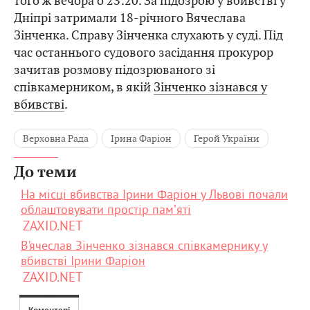
того ж вечора о 23:20. За підозрою у вбивстві у
Дніпрі затримали 18-річного Вячеслава
Зінченка. Справу Зінченка слухають у суді. Під
час останнього судового засідання прокурор
зачитав розмову підозрюваного зі
співкамерником, в якій
Зінченко зізнався у
вбивстві
.
Верховна Рада
Ірина Фаріон
Герой України
До теми
На місці вбивства Ірини Фаріон у Львові почали
облаштовувати простір памʼяті
ZAXID.NET
В’ячеслав Зінченко зізнався співкамернику у
вбивстві Ірини Фаріон
ZAXID.NET