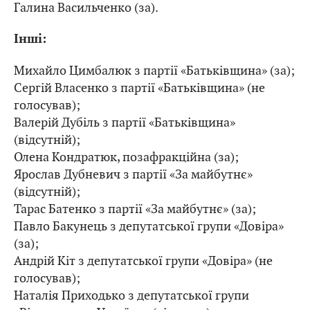
Галина Васильченко (за).
Інші:
Михайло Цимбалюк з партії «Батьківщина» (за);
Сергій Власенко з партії «Батьківщина» (не
голосував);
Валерій Дубіль з партії «Батьківщина»
(відсутній);
Олена Кондратюк, позафракційна (за);
Ярослав Дубневич з партії «За майбутнє»
(відсутній);
Тарас Батенко з партії «За майбутнє» (за);
Павло Бакунець з депутатської групи «Довіра»
(за);
Андрій Кіт з депутатської групи «Довіра» (не
голосував);
Наталія Приходько з депутатської групи